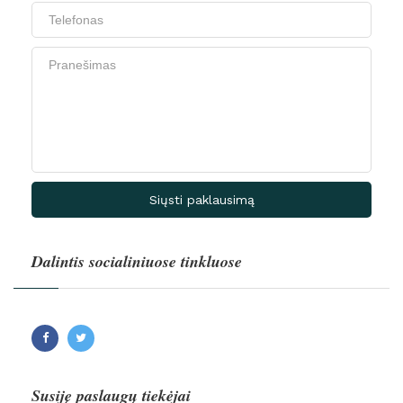
Siųsti paklausimą
Dalintis socialiniuose tinkluose
Facebook
Twitter
Susiję paslaugų tiekėjai