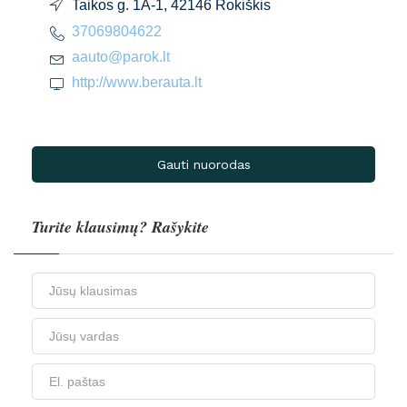
Taikos g. 1A-1, 42146 Rokiškis
37069804622
aauto@parok.lt
http://www.berauta.lt
Gauti nuorodas
Turite klausimų? Rašykite