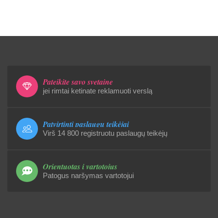
Pateikite savo svetainę
jei rimtai ketinate reklamuoti verslą
Patvirtinti paslaugų teikėjai
Virš 14 800 registruotu paslaugų teikėjų
Orientuotas į vartotojus
Patogus naršymas vartotojui