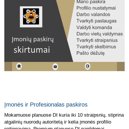
Įmonės ir Profesionalas paskiros
Mokamuose planuose DI kuria iki 10 straipsnių, stiprina
atgalinių nuorodų autoritetą ir kelia įmonės profilio
reitingavimą. Premium planuose DI papildomai