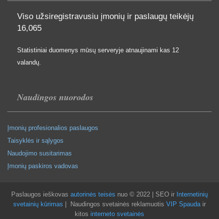
Viso užsiregistravusiu įmonių ir paslaugų teikėjų
16,065
Statistiniai duomenys mūsų serveryje atnaujinami kas 12
valandų.
Naudingos nuorodos
Įmonių profesionalios paslaugos
Taisyklės ir sąlygos
Naudojimo susitarimas
Įmonių paskiros vadovas
Paslaugos ieškovas
autorinės teisės
nuo © 2022 | SEO ir
Internetinių
svetainių kūrimas
| Naudingos svetainės reklamuotis
VIP Spauda
ir
kitos
interneto svetainės