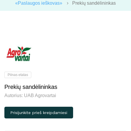
«Paslaugos ieškovas»
Prekių sandėlininkas
Pilnas etatas
Prekių sandėlininkas
Autorius:
UAB Agrovartai
Prisijunkite prieš kreipdamiesi