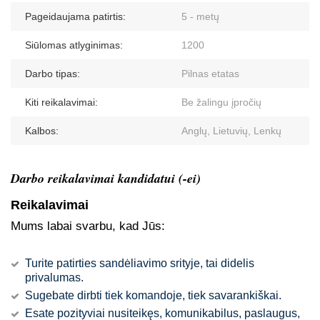
Pageidaujama patirtis:
5 - metų
Siūlomas atlyginimas:
1200
Darbo tipas:
Pilnas etatas
Kiti reikalavimai:
Be žalingu įpročių
Kalbos:
Anglų, Lietuvių, Lenkų
Darbo reikalavimai kandidatui (-ei)
Reikalavimai
Mums labai svarbu, kad Jūs:
Turite patirties sandėliavimo srityje, tai didelis
privalumas.
Sugebate dirbti tiek komandoje, tiek savarankiškai.
Esate pozityviai nusiteikęs, komunikabilus, paslaugus,