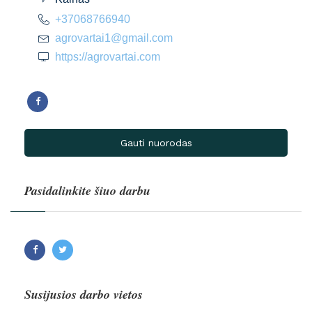
+37068766940
agrovartai1@gmail.com
https://agrovartai.com
Gauti nuorodas
Pasidalinkite šiuo darbu
Facebook
Twitter
Susijusios darbo vietos