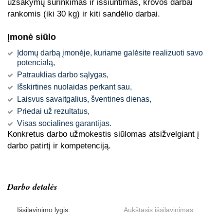
užsakymų surinkimas ir išsiuntimas, krovos darbai
rankomis (iki 30 kg) ir kiti sandėlio darbai.
Įmonė siūlo
Įdomų darbą įmonėje, kuriame galėsite realizuoti savo
potencialą,
Patrauklias darbo sąlygas,
Išskirtines nuolaidas perkant sau,
Laisvus savaitgalius, šventines dienas,
Priedai už rezultatus,
Visas socialines garantijas.
Konkretus darbo užmokestis siūlomas atsižvelgiant į
darbo patirtį ir kompetenciją.
Darbo detalės
Išsilavinimo lygis:
Aukštasis išsilavinimas