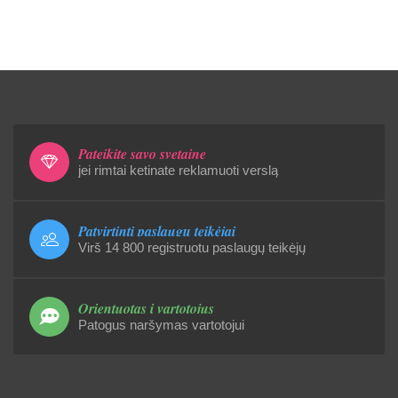
Pateikite savo svetainę
jei rimtai ketinate reklamuoti verslą
Patvirtinti paslaugų teikėjai
Virš 14 800 registruotu paslaugų teikėjų
Orientuotas į vartotojus
Patogus naršymas vartotojui