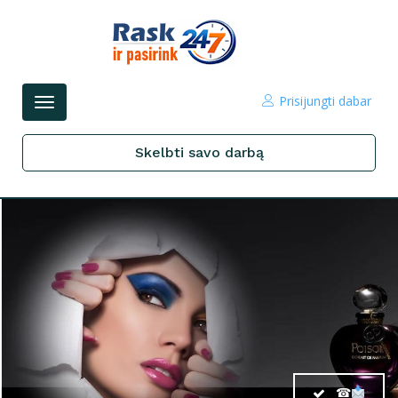
Prisijungti dabar
Perjungti
navigacijos
Skelbti savo darbą
☎