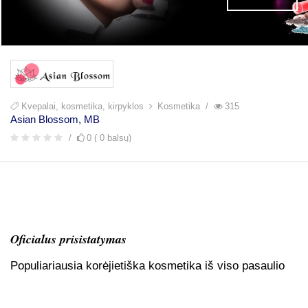
Kvepalai, kosmetika, kirpyklos
Kosmetika
315
Asian Blossom, MB
0 ( 0 balsų)
Oficialus prisistatymas
Populiariausia korėjietiška kosmetika iš viso pasaulio