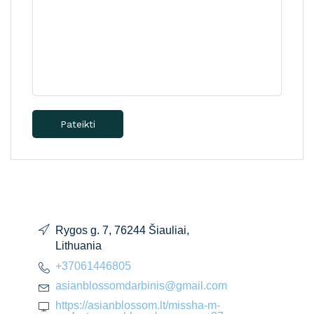
Pateikti
Rygos g. 7, 76244 Šiauliai,
Lithuania
+37061446805
asianblossomdarbinis@gmail.com
https://asianblossom.lt/missha-m-