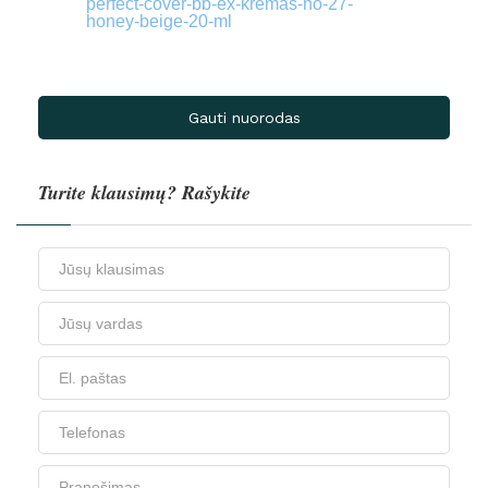
perfect-cover-bb-ex-kremas-no-27-
honey-beige-20-ml
Gauti nuorodas
Turite klausimų? Rašykite