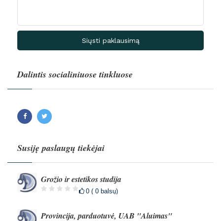
Siųsti paklausimą
Dalintis socialiniuose tinkluose
Facebook
Twitter
Susiję paslaugų tiekėjai
Grožio ir estetikos studija
0 ( 0 balsų)
Provincija, parduotuvė, UAB "Aluimas"