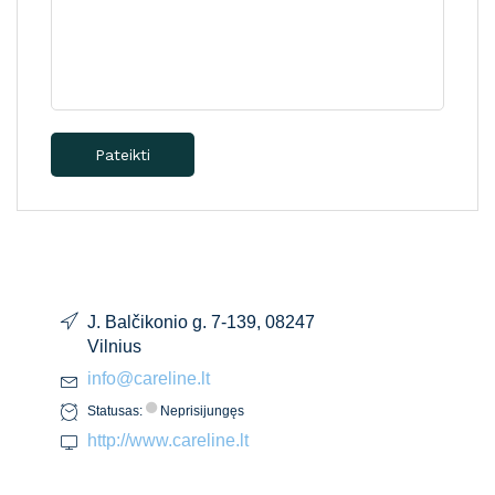
Pateikti
J. Balčikonio g. 7-139, 08247
Vilnius
info@careline.lt
Statusas:
Neprisijungęs
http://www.careline.lt