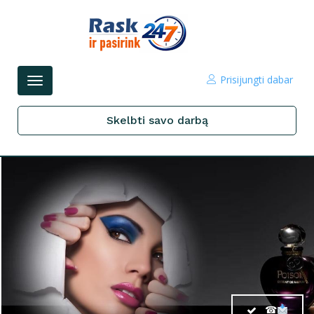
Prisijungti dabar
Perjungti
navigacijos
Skelbti savo darbą
☎