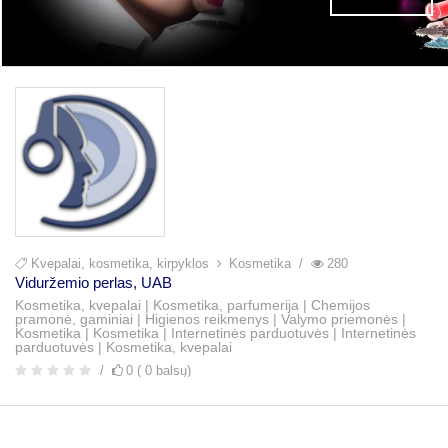
Kvepalai, kosmetika, kirpyklos
Kosmetika
280
Viduržemio perlas, UAB
Kosmetika, kvepalai | Kosmetika, parfumerija | Chemijos
pramonė, gaminiai | Higienos reikmenys | Valymo priemonės |
Kosmetika | Kosmetika | Internetinės parduotuvės | Internetinės
parduotuvės | Kosmetika, kvepalai
0 ( 0 balsų)