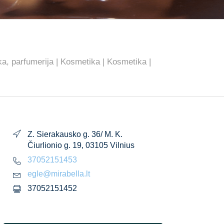
a, parfumerija | Kosmetika | Kosmetika |
Z. Sierakausko g. 36/ M. K.
Čiurlionio g. 19, 03105 Vilnius
37052151453
egle@mirabella.lt
37052151452