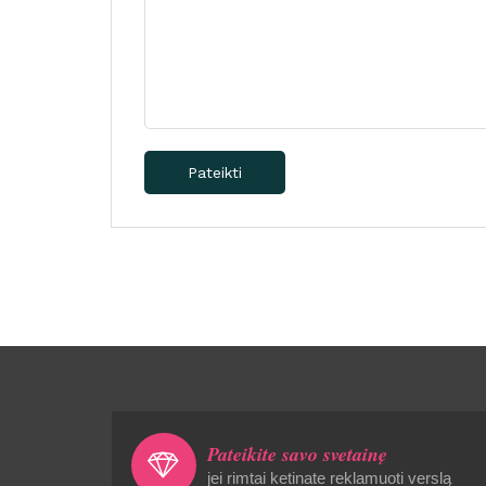
Pateikti
Pateikite savo svetainę
jei rimtai ketinate reklamuoti verslą