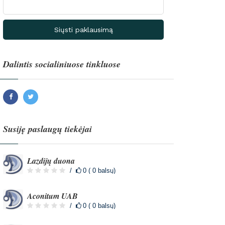
Siųsti paklausimą
Dalintis socialiniuose tinkluose
Facebook
Twitter
Susiję paslaugų tiekėjai
Lazdijų duona
0 ( 0 balsų)
Aconitum UAB
0 ( 0 balsų)