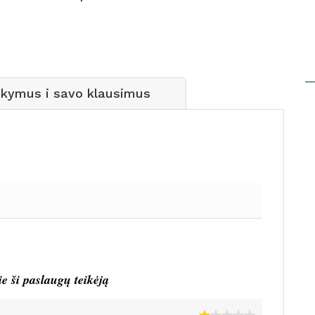
akymus i savo klausimus
ie ši paslaugų teikėją