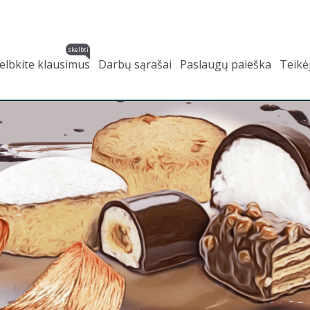
skelbti
elbkite klausimus
Darbų sąrašai
Paslaugų paieška
Teikė