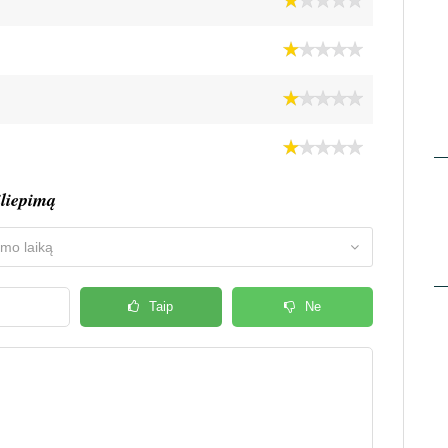
iliepimą
Taip
Ne