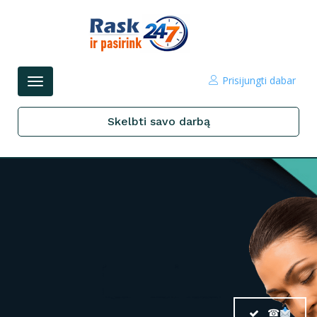
Prisijungti dabar
Perjungti
navigacijos
Skelbti savo darbą
☎