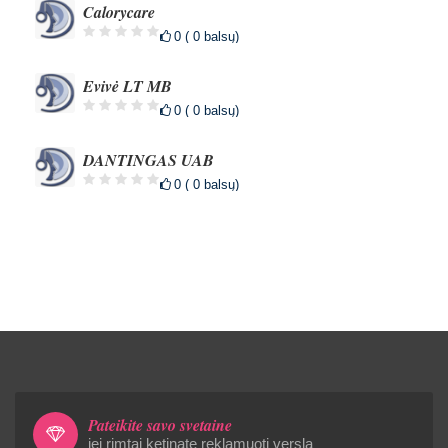
Calorycare
0 ( 0 balsų)
Evivė LT MB
0 ( 0 balsų)
DANTINGAS UAB
0 ( 0 balsų)
Pateikite savo svetainę
jei rimtai ketinate reklamuoti verslą