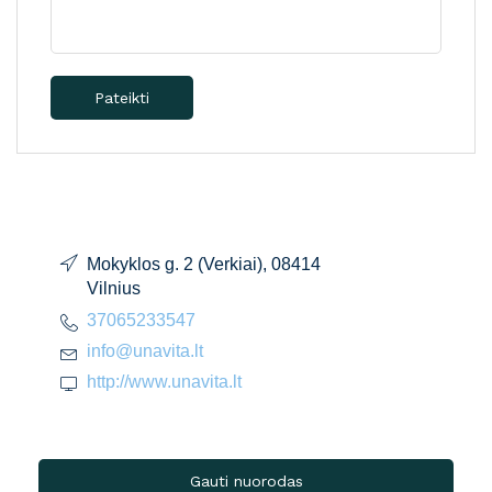
Pateikti
Mokyklos g. 2 (Verkiai), 08414
Vilnius
37065233547
info@unavita.lt
http://www.unavita.lt
Gauti nuorodas