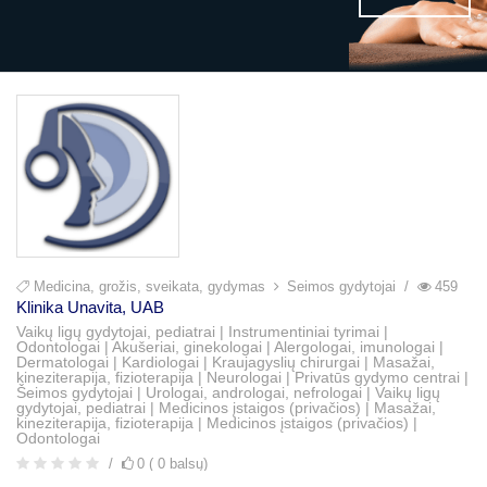
Medicina, grožis, sveikata, gydymas
Šeimos gydytojai
459
Klinika Unavita, UAB
Vaikų ligų gydytojai, pediatrai | Instrumentiniai tyrimai |
Odontologai | Akušeriai, ginekologai | Alergologai, imunologai |
Dermatologai | Kardiologai | Kraujagyslių chirurgai | Masažai,
kineziterapija, fizioterapija | Neurologai | Privatūs gydymo centrai |
Šeimos gydytojai | Urologai, andrologai, nefrologai | Vaikų ligų
gydytojai, pediatrai | Medicinos įstaigos (privačios) | Masažai,
kineziterapija, fizioterapija | Medicinos įstaigos (privačios) |
Odontologai
0 ( 0 balsų)