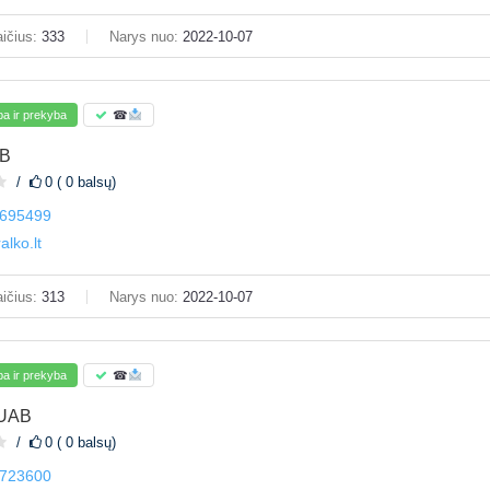
ičius:
333
Narys nuo:
2022-10-07
a ir prekyba
☎
AB
0 ( 0 balsų)
695499
alko.lt
ičius:
313
Narys nuo:
2022-10-07
a ir prekyba
☎
 UAB
0 ( 0 balsų)
723600