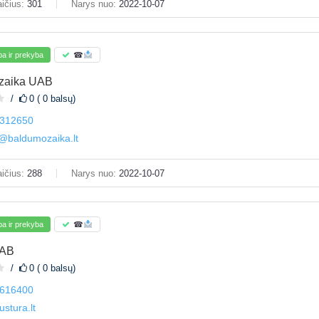
ičius:
301
Narys nuo:
2022-10-07
a ir prekyba
☎
zaika UAB
0 ( 0 balsų)
312650
i@baldumozaika.lt
ičius:
288
Narys nuo:
2022-10-07
a ir prekyba
☎
UAB
0 ( 0 balsų)
616400
ustura.lt