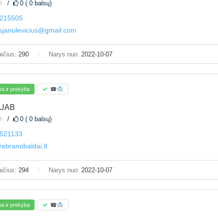
0 ( 0 balsų)
215505
asjanulevicius@gmail.com
ičius:
290
Narys nuo:
2022-10-07
a ir prekyba
☎
 UAB
0 ( 0 balsų)
521133
ebranobaldai.lt
ičius:
294
Narys nuo:
2022-10-07
a ir prekyba
☎