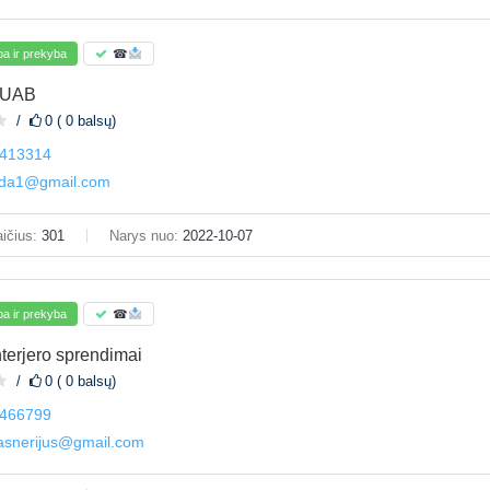
a ir prekyba
☎
 UAB
0 ( 0 balsų)
413314
da1@gmail.com
ičius:
301
Narys nuo:
2022-10-07
a ir prekyba
☎
nterjero sprendimai
0 ( 0 balsų)
466799
nasnerijus@gmail.com