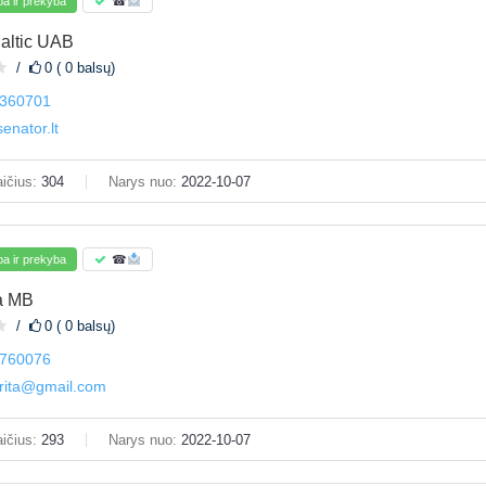
a ir prekyba
☎
altic UAB
0 ( 0 balsų)
360701
enator.lt
ičius:
304
Narys nuo:
2022-10-07
a ir prekyba
☎
a MB
0 ( 0 balsų)
760076
urita@gmail.com
ičius:
293
Narys nuo:
2022-10-07