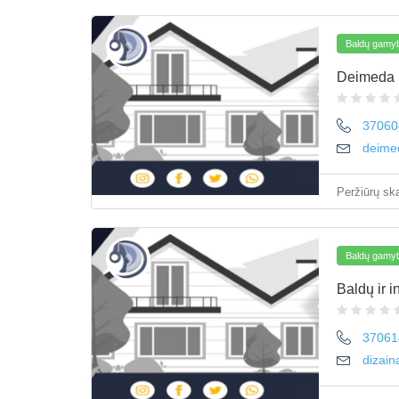
Baldų gamyb
Deimeda
37060
deime
Peržiūrų ska
Baldų gamyb
Baldų ir i
37061
dizai