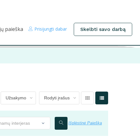
jų paieška
Prisijungti dabar
Skelbti savo darbą
 namų interjeras
Išplėstinė Paieška