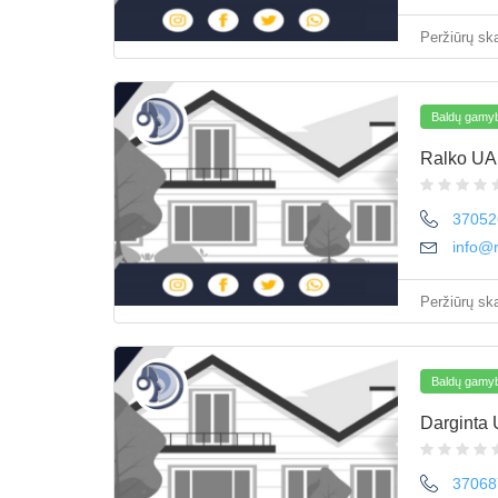
Peržiūrų ska
Baldų gamyb
Ralko U
37052
info@r
Peržiūrų ska
Baldų gamyb
Darginta
37068