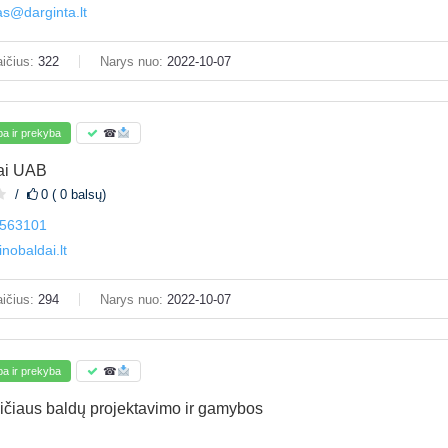
as@darginta.lt
ičius:
322
Narys nuo:
2022-10-07
a ir prekyba
☎
dai UAB
0 ( 0 balsų)
563101
inobaldai.lt
ičius:
294
Narys nuo:
2022-10-07
a ir prekyba
☎
ičiaus baldų projektavimo ir gamybos