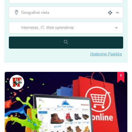
Išplėstinė Paieška