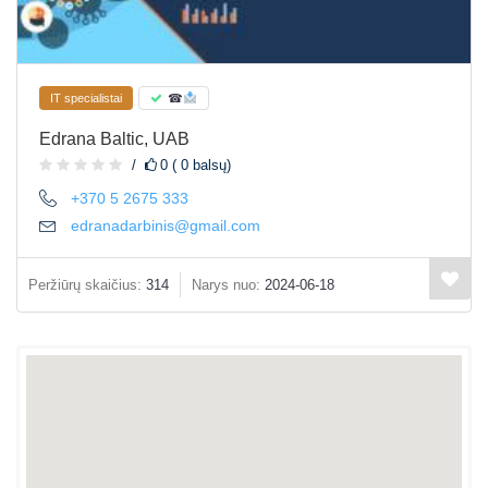
IT specialistai
☎
Edrana Baltic, UAB
0 ( 0 balsų)
+370 5 2675 333
edranadarbinis@gmail.com
Peržiūrų skaičius:
314
Narys nuo:
2024-06-18