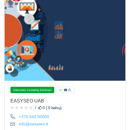
Interneto svetainių kūrimas
☎
EASYSEO UAB
0 ( 0 balsų)
+370 642 50000
info@easyseo.lt