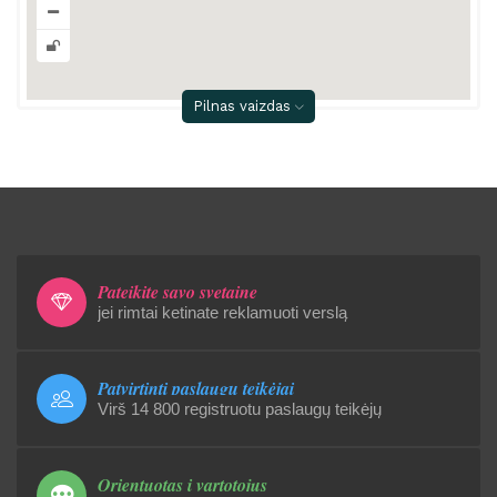
Pilnas vaizdas
Pateikite savo svetainę
jei rimtai ketinate reklamuoti verslą
Patvirtinti paslaugų teikėjai
Virš 14 800 registruotu paslaugų teikėjų
Orientuotas į vartotojus