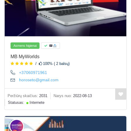
Asmens higienai
☎
MB MyWorlds
100% ( 2 balsų)
+37060971961
horoseto@gmail.com
Peržiūrų skaičius:
2031
Narys nuo:
2022-08-13
Statusas:
Internete