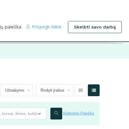
jų paieška
Prisijungti dabar
Skelbti savo darbą
kursai, žinios, kultūra
Išplėstinė Paieška