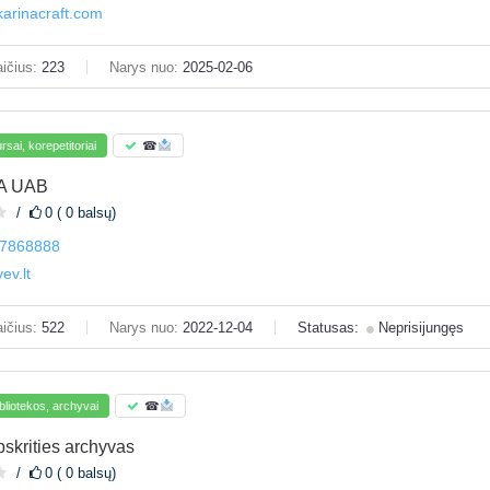
arinacraft.com
ičius:
223
Narys nuo:
2025-02-06
sai, korepetitoriai
☎
A UAB
0 ( 0 balsų)
7868888
ev.lt
ičius:
522
Narys nuo:
2022-12-04
Statusas:
Neprisijungęs
bliotekos, archyvai
☎
pskrities archyvas
0 ( 0 balsų)