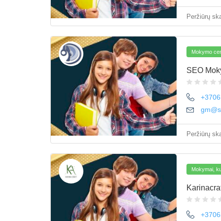
Peržiūrų ska
Mokymo cent
SEO Mok
+3706
gm@s
Peržiūrų ska
Mokymai, kur
Karinacraf
+3706