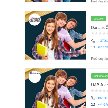
Peržiūrų ska
Lektoriai
Dariaus 
+3706
cibon
Peržiūrų ska
Mokymo cent
UAB Jud
06184
info@p