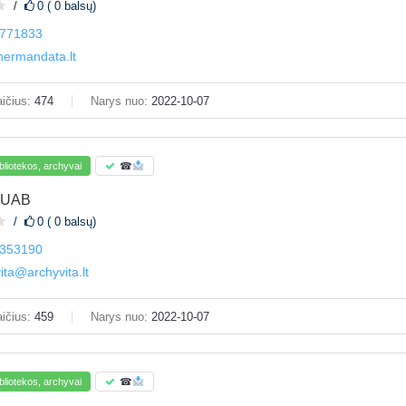
0 ( 0 balsų)
771833
hermandata.lt
ičius:
474
Narys nuo:
2022-10-07
bliotekos, archyvai
☎
a UAB
0 ( 0 balsų)
353190
ita@archyvita.lt
ičius:
459
Narys nuo:
2022-10-07
bliotekos, archyvai
☎