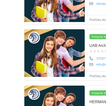
istori
Peržiūrų ska
Knygynai, bi
UAB Arch
37037
info@a
Peržiūrų ska
Knygynai, bi
HERMAN