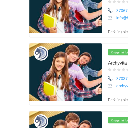
37067
info@
Peržiūrų ska
Knygynai, bi
Archyvit
37037
archyv
Peržiūrų ska
Knygynai, bi