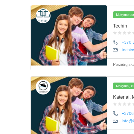
Mokymo cent
Techin
+370 
techi
Peržiūrų ska
Mokymai, kur
Kateriai,
+3706
info@k