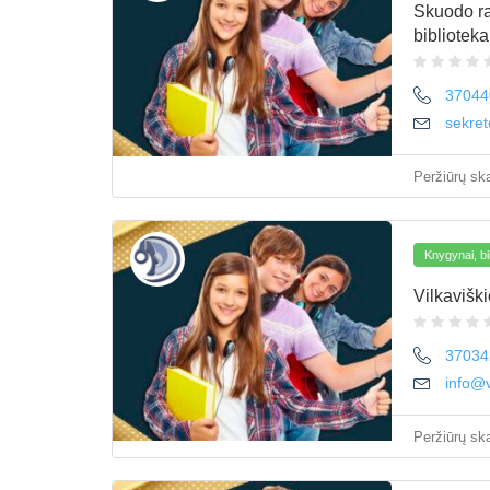
Skuodo ra
biblioteka
37044
sekret
Peržiūrų ska
Knygynai, bi
Vilkaviški
37034
info@vi
Peržiūrų ska