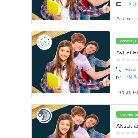
info@k
Peržiūrų ska
Mokymai, kur
AVEVER
+3706
info@v
Peržiūrų ska
Knygynai, bi
Alytaus a