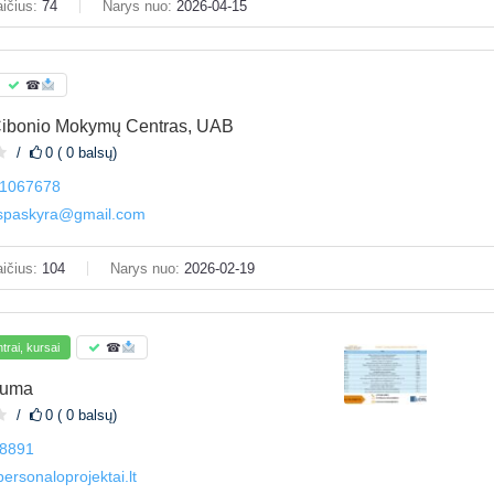
ičius:
74
Narys nuo:
2026-04-15
☎
Čibonio Mokymų Centras, UAB
0 ( 0 balsų)
1067678
ispaskyra@gmail.com
ičius:
104
Narys nuo:
2026-02-19
rai, kursai
☎
ruma
0 ( 0 balsų)
8891
ersonaloprojektai.lt