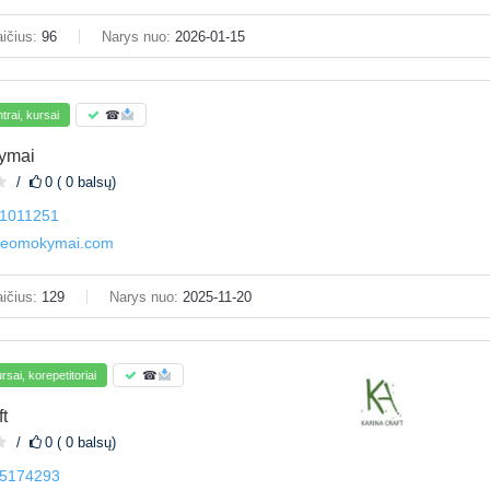
ičius:
96
Narys nuo:
2026-01-15
rai, kursai
☎
ymai
0 ( 0 balsų)
1011251
eomokymai.com
ičius:
129
Narys nuo:
2025-11-20
sai, korepetitoriai
☎
t
0 ( 0 balsų)
5174293