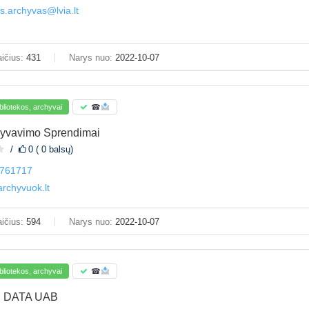
jos.archyvas@lvia.lt
ičius:
431
Narys nuo:
2022-10-07
bliotekos, archyvai
☎
yvavimo Sprendimai
0 ( 0 balsų)
761717
rchyvuok.lt
ičius:
594
Narys nuo:
2022-10-07
bliotekos, archyvai
☎
 DATA UAB