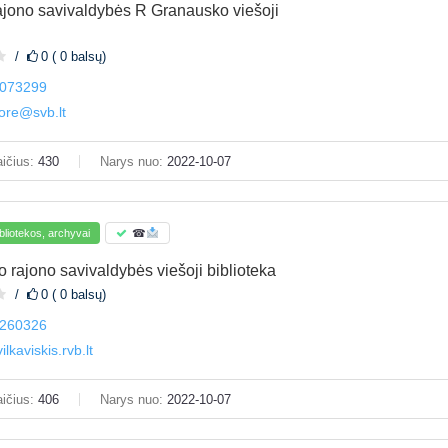
jono savivaldybės R Granausko viešoji
0 ( 0 balsų)
073299
ore@svb.lt
ičius:
430
Narys nuo:
2022-10-07
bliotekos, archyvai
☎
o rajono savivaldybės viešoji biblioteka
0 ( 0 balsų)
260326
lkaviskis.rvb.lt
ičius:
406
Narys nuo:
2022-10-07