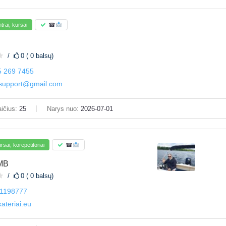
rai, kursai
☎
0 ( 0 balsų)
5 269 7455
nsupport@gmail.com
ičius:
25
Narys nuo:
2026-07-01
sai, korepetitoriai
☎
 MB
0 ( 0 balsų)
1198777
ateriai.eu