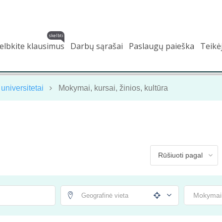
skelbti
elbkite klausimus
Darbų sąrašai
Paslaugų paieška
Teikė
universitetai
Mokymai, kursai, žinios, kultūra
Mokymai, 