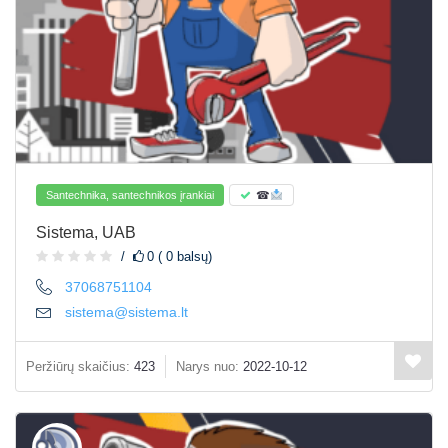
Santechnika, santechnikos įrankiai
☎
Sistema, UAB
0 ( 0 balsų)
37068751104
sistema@sistema.lt
Peržiūrų skaičius:
423
Narys nuo:
2022-10-12