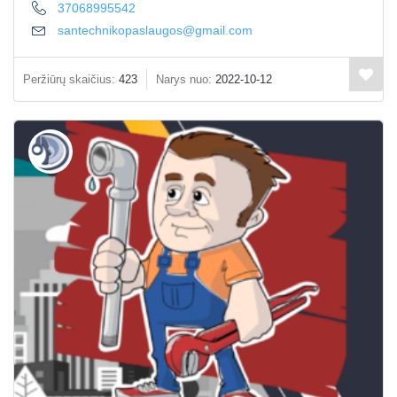
37068995542
santechnikopaslaugos@gmail.com
Peržiūrų skaičius:
423
Narys nuo:
2022-10-12