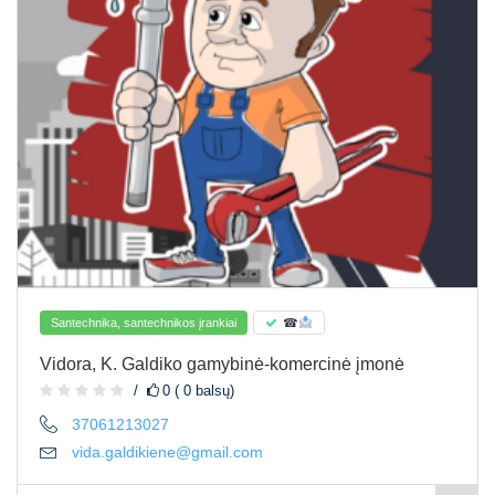
Santechnika, santechnikos įrankiai
☎
Vidora, K. Galdiko gamybinė-komercinė įmonė
0 ( 0 balsų)
37061213027
vida.galdikiene@gmail.com