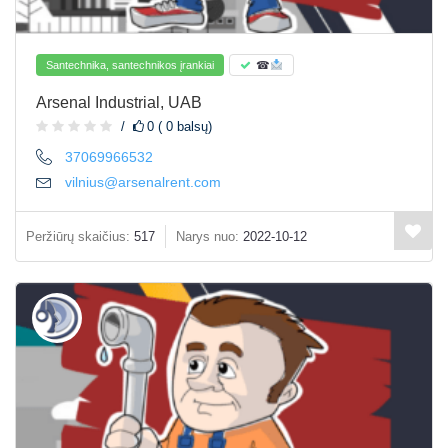
Santechnika, santechnikos įrankiai
☎
Arsenal Industrial, UAB
0 ( 0 balsų)
37069966532
vilnius@arsenalrent.com
Peržiūrų skaičius:
517
Narys nuo:
2022-10-12