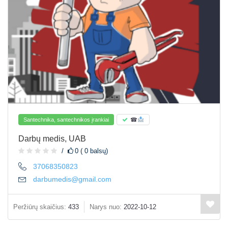
Santechnika, santechnikos įrankiai
☎
Darbų medis, UAB
0 ( 0 balsų)
37068350823
darbumedis@gmail.com
Peržiūrų skaičius:
433
Narys nuo:
2022-10-12