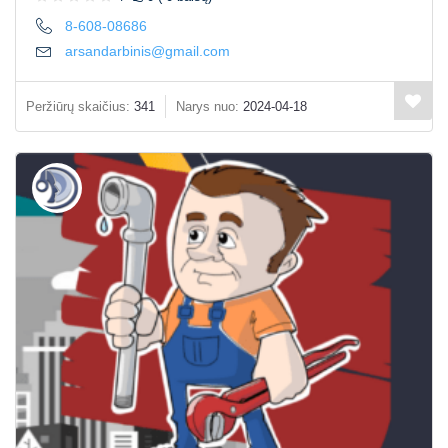
8-608-08686
arsandarbinis@gmail.com
Peržiūrų skaičius:
341
Narys nuo:
2024-04-18