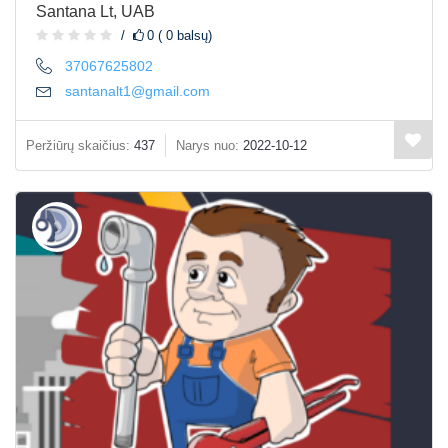
Santana Lt, UAB
0 ( 0 balsų)
37067625802
santanalt1@gmail.com
Peržiūrų skaičius:
437
Narys nuo:
2022-10-12