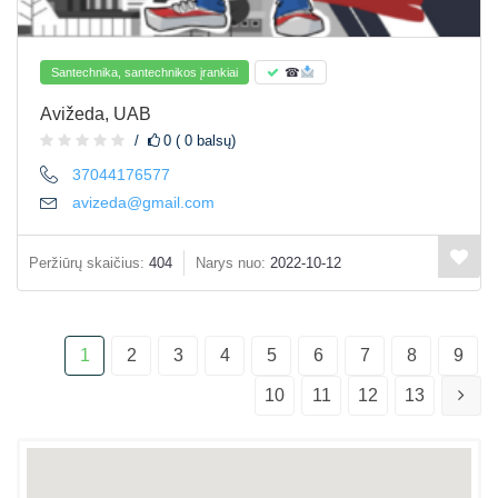
Santechnika, santechnikos įrankiai
☎
Avižeda, UAB
0 ( 0 balsų)
37044176577
avizeda@gmail.com
Peržiūrų skaičius:
404
Narys nuo:
2022-10-12
1
2
3
4
5
6
7
8
9
10
11
12
13