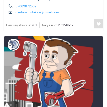
37069872532
giedrius.pulokas@gmail.com
Peržiūrų skaičius:
401
Narys nuo:
2022-10-12