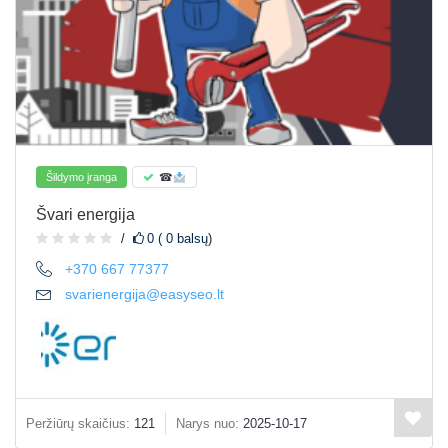
Šildymo įranga
☎
Švari energija
0 ( 0 balsų)
+370 667 77377
svarienergija@easyseo.lt
Peržiūrų skaičius:
121
Narys nuo:
2025-10-17