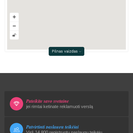
Pilnas vaizdas
Pateikite savo svetainę
jei rimtai ketinate reklamuoti verslą
Patvirtinti paslaugų teikėjai
Virš 14 800 registruotu paslaugų teikėjų