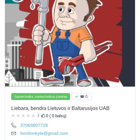
Santechnika, santechnikos įrankiai
☎
Liebara, bendra Lietuvos ir Baltarusijos UAB
0 ( 0 balsų)
37069807728
bonbonkyte@gmail.com