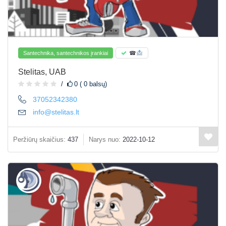
Santechnika, santechnikos įrankiai
☎
Stelitas, UAB
0 ( 0 balsų)
37052342380
info@stelitas.lt
Peržiūrų skaičius:
437
Narys nuo:
2022-10-12