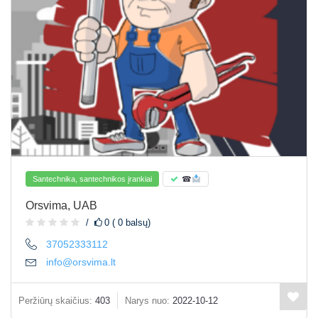
Santechnika, santechnikos įrankiai
☎
Orsvima, UAB
0 ( 0 balsų)
37052333112
info@orsvima.lt
Peržiūrų skaičius:
403
Narys nuo:
2022-10-12