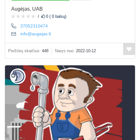
Augėjas, UAB
0 ( 0 balsų)
37052310474
info@augejas.lt
Peržiūrų skaičius:
448
Narys nuo:
2022-10-12