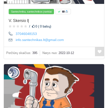
Santechnika, santechnikos įrankiai
☎
V. Skersio IĮ
0 ( 0 balsų)
37046048153
info.santechnikas.lt@gmail.com
Peržiūrų skaičius:
395
Narys nuo:
2022-10-12