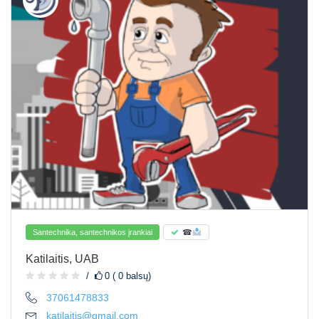
Santechnika, santechnikos įrankiai
☎
Katilaitis, UAB
0 ( 0 balsų)
37061478833
katilaitis@gmail.com