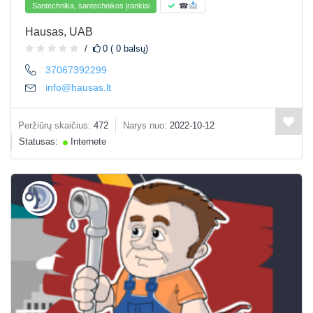
Santechnika, santechnikos įrankiai
☎
Hausas, UAB
0 ( 0 balsų)
37067392299
info@hausas.lt
Peržiūrų skaičius:
472
Narys nuo:
2022-10-12
Statusas:
Internete