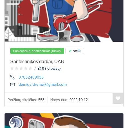
Santechnika, santechnikos įrankiai
☎
Santechnikos darbai, UAB
0 ( 0 balsų)
37052469035
dainius.drema@gmail.com
Peržiūrų skaičius:
553
Narys nuo:
2022-10-12