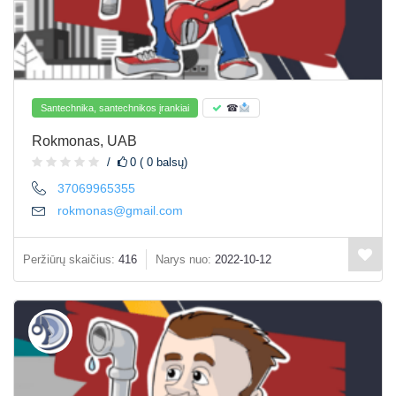
Santechnika, santechnikos įrankiai
☎
Rokmonas, UAB
0 ( 0 balsų)
37069965355
rokmonas@gmail.com
Peržiūrų skaičius:
416
Narys nuo:
2022-10-12