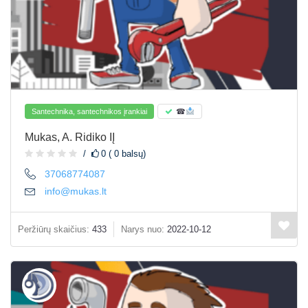
Santechnika, santechnikos įrankiai
☎
Mukas, A. Ridiko IĮ
0 ( 0 balsų)
37068774087
info@mukas.lt
Peržiūrų skaičius:
433
Narys nuo:
2022-10-12