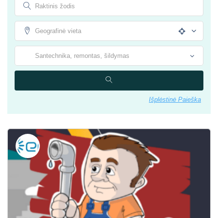
Išplėstinė Paieška