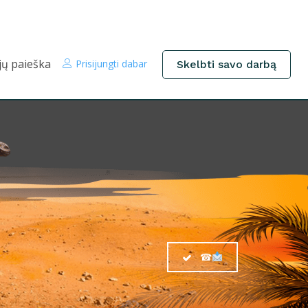
jų paieška
Prisijungti dabar
Skelbti savo darbą
☎