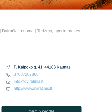
i | Dviračiai, nuoma | Turizmo, sporto prekės |
P. Kalpoko g. 41, 44183 Kaunas
37037207866
info@dviratinis.lt
http://www.dviratinis.lt
Gauti nuorodas