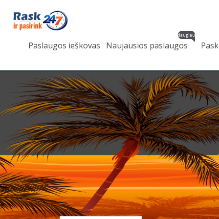
daugiau
Paslaugos ieškovas
Naujausios paslaugos
Pask