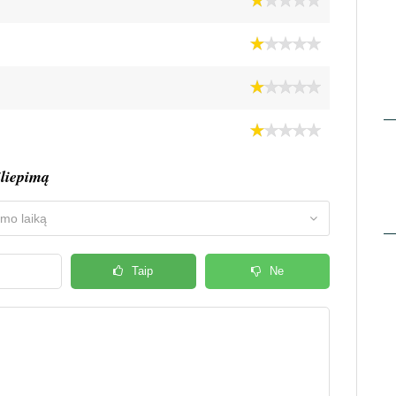
iliepimą
Taip
Ne