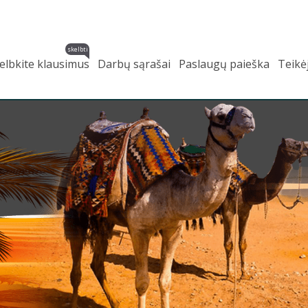
skelbti
elbkite klausimus
Darbų sąrašai
Paslaugų paieška
Teikė