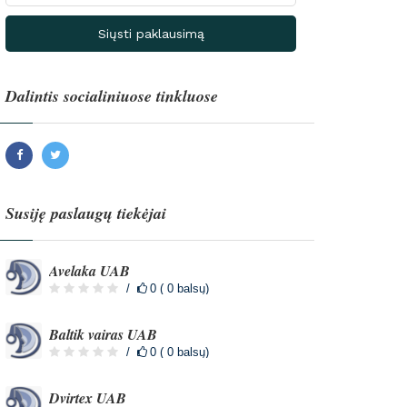
Siųsti paklausimą
Dalintis socialiniuose tinkluose
Facebook
Twitter
Susiję paslaugų tiekėjai
Avelaka UAB
0 ( 0 balsų)
Baltik vairas UAB
0 ( 0 balsų)
Dvirtex UAB