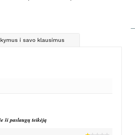
akymus i savo klausimus
ie ši paslaugų teikėją