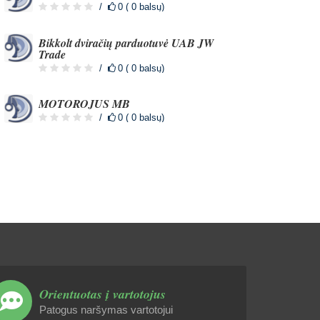
0 ( 0 balsų)
Bikkolt dviračių parduotuvė UAB JW
Trade
0 ( 0 balsų)
MOTOROJUS MB
0 ( 0 balsų)
Orientuotas į vartotojus
Patogus naršymas vartotojui