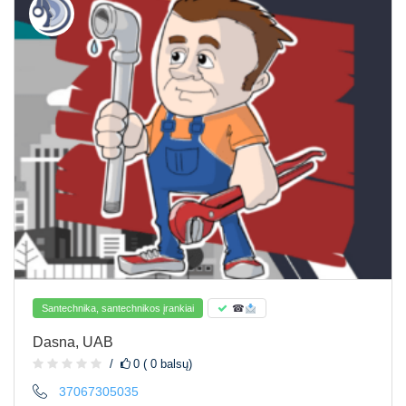
Santechnika, santechnikos įrankiai
☎
Dasna, UAB
0 ( 0 balsų)
37067305035