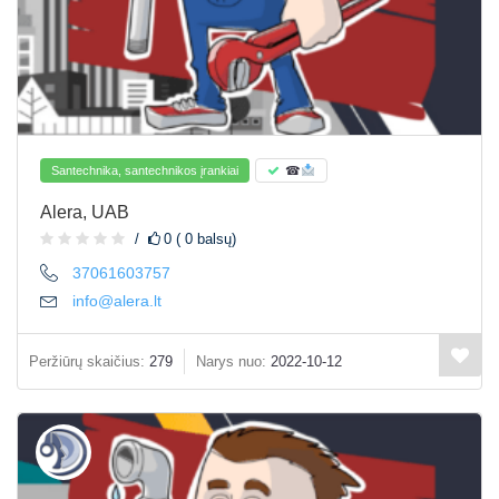
Santechnika, santechnikos įrankiai
☎
Alera, UAB
0 ( 0 balsų)
37061603757
info@alera.lt
Peržiūrų skaičius:
279
Narys nuo:
2022-10-12