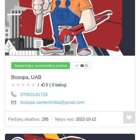
Santechnika, santechnikos įrankiai
☎
Bosopa, UAB
0 ( 0 balsų)
37063141726
bosopa.santechnika@gmail.com
Peržiūrų skaičius:
295
Narys nuo:
2022-10-12