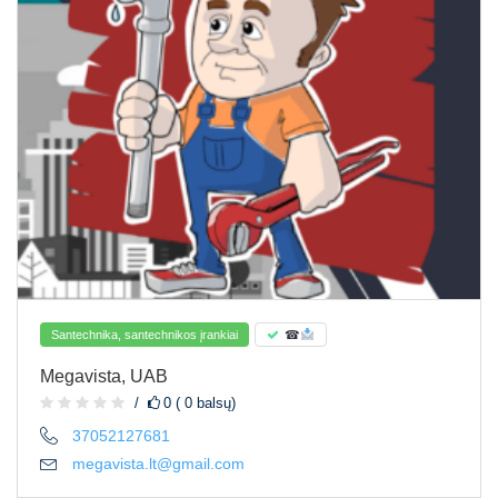
Santechnika, santechnikos įrankiai
☎
Megavista, UAB
0 ( 0 balsų)
37052127681
megavista.lt@gmail.com