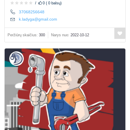
0 ( 0 balsų)
37068256648
k.ladyga@gmail.com
Peržiūrų skaičius:
300
Narys nuo:
2022-10-12