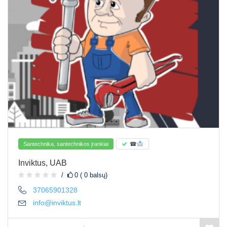
Santechnika, santechnikos įrankiai
☎
Inviktus, UAB
0 ( 0 balsų)
37065901328
info@inviktus.lt