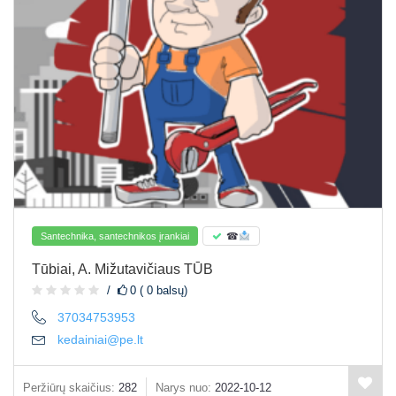
Santechnika, santechnikos įrankiai
☎
Tūbiai, A. Mižutavičiaus TŪB
0 ( 0 balsų)
37034753953
kedainiai@pe.lt
Peržiūrų skaičius:
282
Narys nuo:
2022-10-12