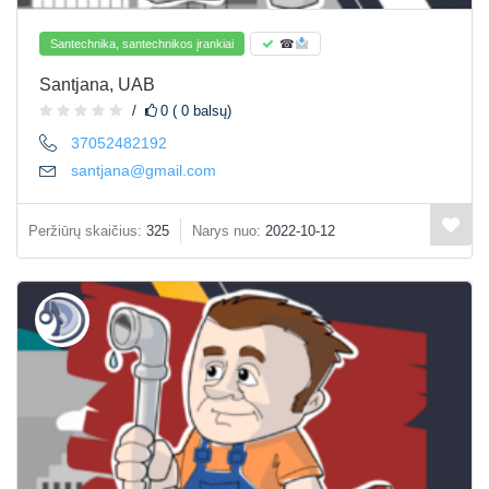
Santechnika, santechnikos įrankiai
☎
Santjana, UAB
0 ( 0 balsų)
37052482192
santjana@gmail.com
Peržiūrų skaičius:
325
Narys nuo:
2022-10-12