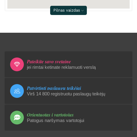
Pilnas vaizdas
Pateikite savo svetainę
jei rimtai ketinate reklamuoti verslą
Patvirtinti paslaugų teikėjai
Virš 14 800 registruotu paslaugų teikėjų
Orientuotas į vartotojus
Patogus naršymas vartotojui