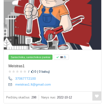
Santechnika, santechnikos įrankiai
☎
Meistras1
0 ( 0 balsų)
37067772100
meistras1.lt@gmail.com
Peržiūrų skaičius:
298
Narys nuo:
2022-10-12