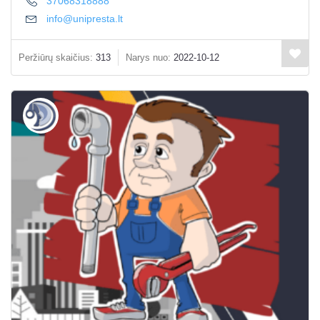
37068318888
info@unipresta.lt
Peržiūrų skaičius:
313
Narys nuo:
2022-10-12