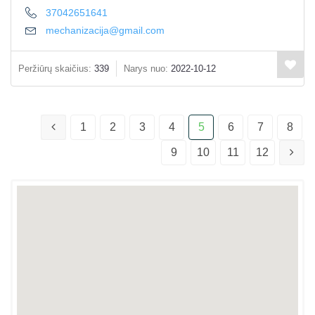
37042651641
mechanizacija@gmail.com
Peržiūrų skaičius:
339
Narys nuo:
2022-10-12
1
2
3
4
5
6
7
8
9
10
11
12