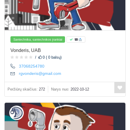
Santechnika, santechnikos įrankiai
☎
Vonderis, UAB
0 ( 0 balsų)
37068254780
rgvonderis@gmail.com
Peržiūrų skaičius:
272
Narys nuo:
2022-10-12