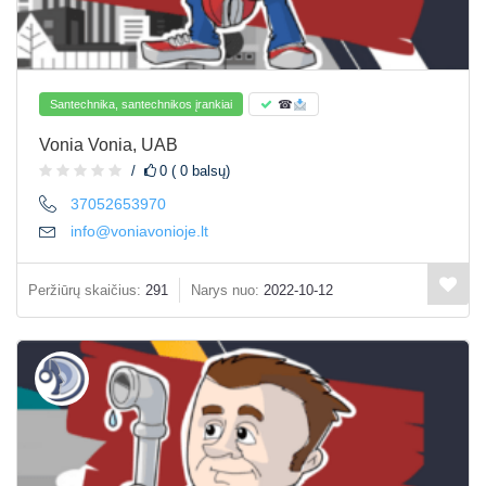
Santechnika, santechnikos įrankiai
☎
Vonia Vonia, UAB
0 ( 0 balsų)
37052653970
info@voniavonioje.lt
Peržiūrų skaičius:
291
Narys nuo:
2022-10-12