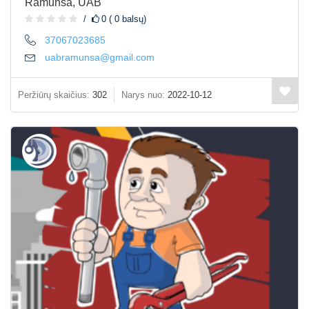
Ramunsa, UAB
0 ( 0 balsų)
37067023685
uabramunsa@gmail.com
Peržiūrų skaičius:
302
Narys nuo:
2022-10-12