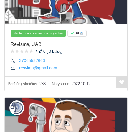
Santechnika, santechnikos įrankiai
☎
Revisma, UAB
0 ( 0 balsų)
37065537663
resvima@gmail.com
Peržiūrų skaičius:
286
Narys nuo:
2022-10-12