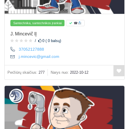
Santechnika, santechnikos įrankiai
☎
J. Mincevič IĮ
0 ( 0 balsų)
37052127888
j.mincevic@gmail.com
Peržiūrų skaičius:
277
Narys nuo:
2022-10-12