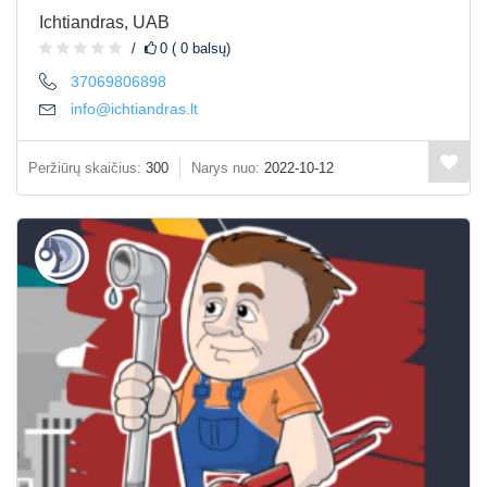
Ichtiandras, UAB
0 ( 0 balsų)
37069806898
info@ichtiandras.lt
Peržiūrų skaičius:
300
Narys nuo:
2022-10-12