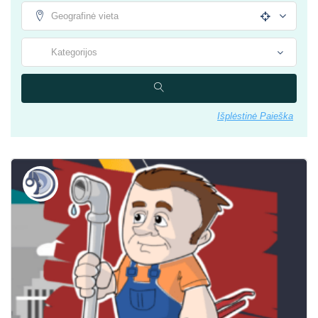
Išplėstinė Paieška