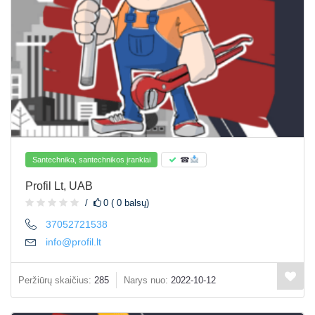
Santechnika, santechnikos įrankiai
☎
Profil Lt, UAB
0 ( 0 balsų)
37052721538
info@profil.lt
Peržiūrų skaičius:
285
Narys nuo:
2022-10-12