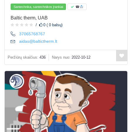
Santechnika, santechnikos įrankiai
☎
Baltic therm, UAB
0 ( 0 balsų)
37065768767
aidas@baltictherm.lt
Peržiūrų skaičius:
436
Narys nuo:
2022-10-12