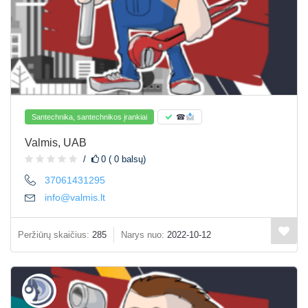
Santechnika, santechnikos įrankiai
☎
Valmis, UAB
0 ( 0 balsų)
37061431295
info@valmis.lt
Peržiūrų skaičius:
285
Narys nuo:
2022-10-12