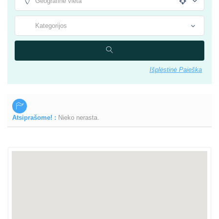
Išplėstinė Paieška
Atsiprašome! :
Nieko nerasta.