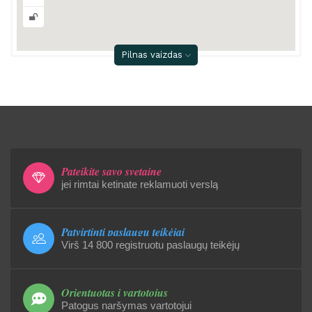
Pilnas vaizdas
Pateikite savo svetainę
jei rimtai ketinate reklamuoti verslą
Patvirtinti paslaugų teikėjai
Virš 14 800 registruotu paslaugų teikėjų
Orientuotas į vartotojus
Patogus naršymas vartotojui