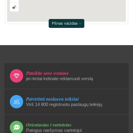
Pilnas vaizdas
Pateikite savo svetainę
jei rimtai ketinate reklamuoti verslą
Patvirtinti paslaugų teikėjai
Virš 14 800 registruotu paslaugų teikėjų
Orientuotas į vartotojus
Patogus naršymas vartotojui