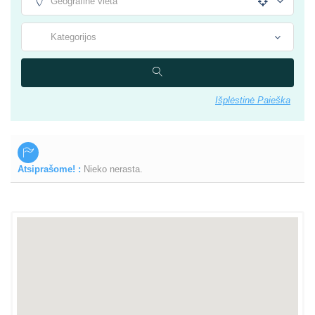
Išplėstinė Paieška
Atsiprašome! :
Nieko nerasta.