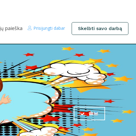
jų paieška
Prisijungti dabar
Skelbti savo darbą
☎