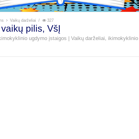
iams
Vaikų darželiai
327
vaikų pilis, VšĮ
ikimokyklinio ugdymo įstaigos | Vaikų darželiai, ikimokyklini