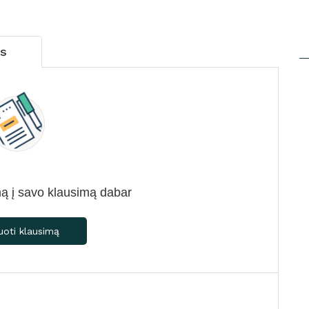
us
ą į savo klausimą dabar
uoti klausimą