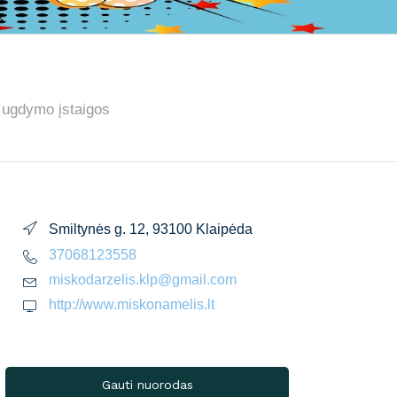
o ugdymo įstaigos
Smiltynės g. 12, 93100 Klaipėda
37068123558
miskodarzelis.klp@gmail.com
http://www.miskonamelis.lt
Gauti nuorodas