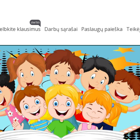
skelbti
elbkite klausimus
Darbų sąrašai
Paslaugų paieška
Teikė