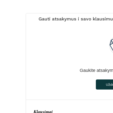
Gauti atsakymus i savo klausim
Gaukite atsakym
Užd
Klausimai