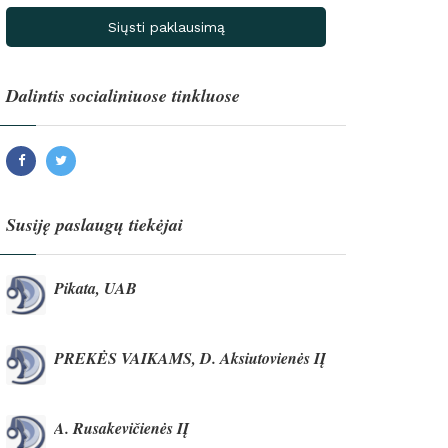
Siųsti paklausimą
Dalintis socialiniuose tinkluose
Facebook
Twitter
Susiję paslaugų tiekėjai
Pikata, UAB
PREKĖS VAIKAMS, D. Aksiutovienės IĮ
A. Rusakevičienės IĮ