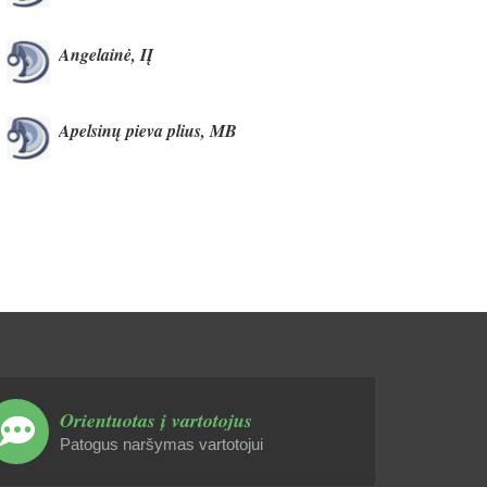
Angelainė, IĮ
Apelsinų pieva plius, MB
Orientuotas į vartotojus
Patogus naršymas vartotojui