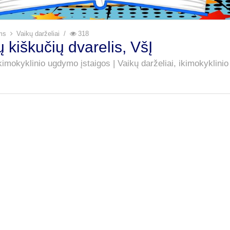
iams
Vaikų darželiai
318
 kiškučių dvarelis, VšĮ
ikimokyklinio ugdymo įstaigos | Vaikų darželiai, ikimokyklini