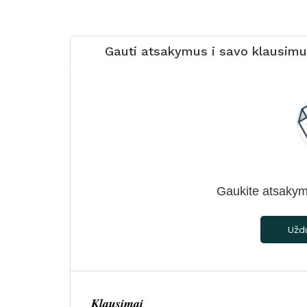
Gauti atsakymus i savo klausim
Gaukite atsakym
Užd
Klausimai