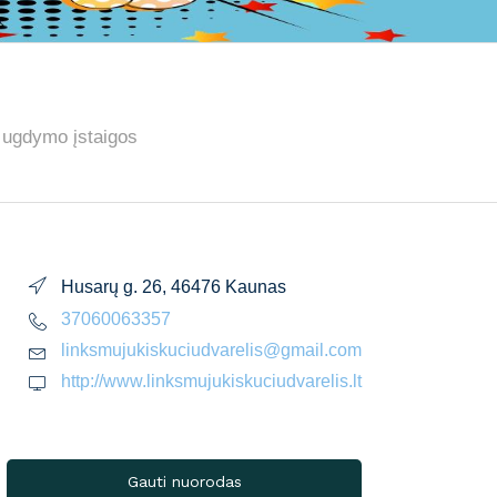
o ugdymo įstaigos
Husarų g. 26, 46476 Kaunas
37060063357
linksmujukiskuciudvarelis@gmail.com
http://www.linksmujukiskuciudvarelis.lt
Gauti nuorodas