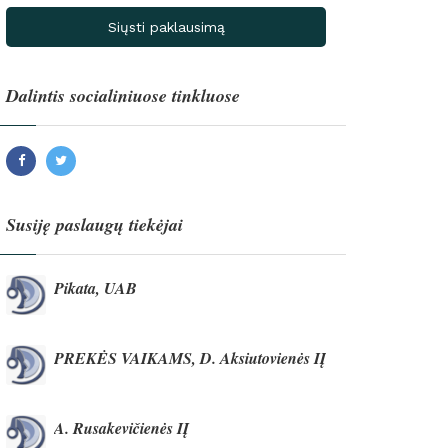
Siųsti paklausimą
Dalintis socialiniuose tinkluose
Facebook
Twitter
Susiję paslaugų tiekėjai
Pikata, UAB
PREKĖS VAIKAMS, D. Aksiutovienės IĮ
A. Rusakevičienės IĮ