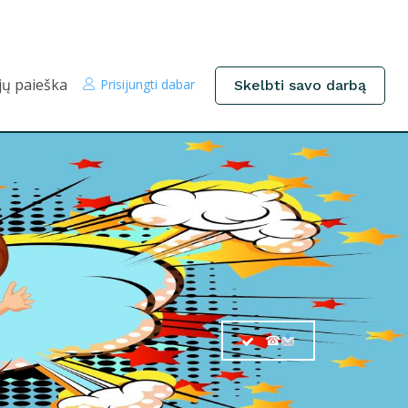
jų paieška
Prisijungti dabar
Skelbti savo darbą
☎