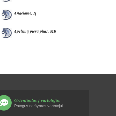
Angelainė, IĮ
Apelsinų pieva plius, MB
Orientuotas į vartotojus
Patogus naršymas vartotojui