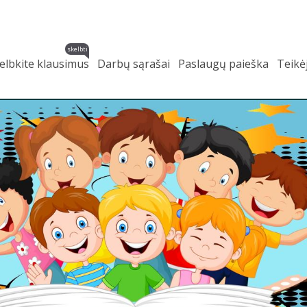
skelbti
elbkite klausimus
Darbų sąrašai
Paslaugų paieška
Teikė