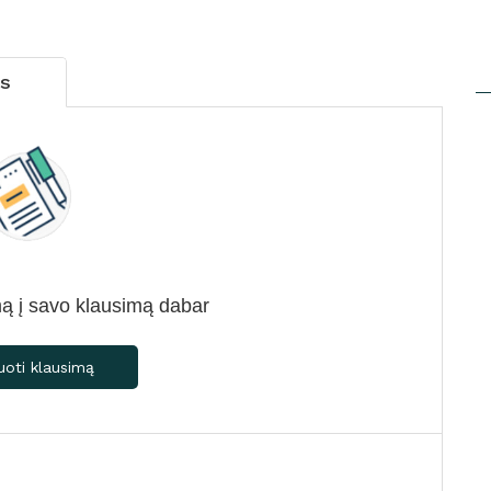
us
ą į savo klausimą dabar
uoti klausimą