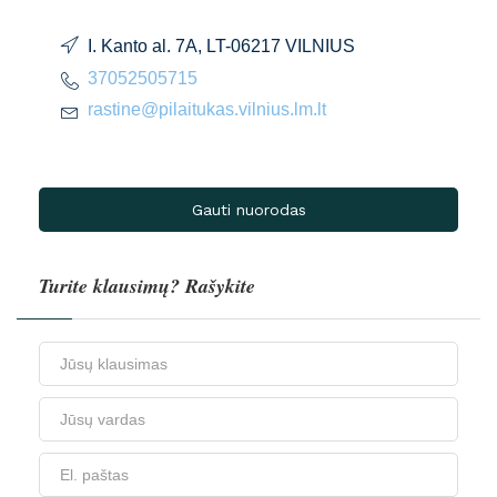
I. Kanto al. 7A, LT-06217 VILNIUS
37052505715
rastine@pilaitukas.vilnius.lm.lt
Gauti nuorodas
Turite klausimų? Rašykite