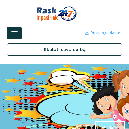
Prisijungti dabar
Perjungti
navigacijos
Skelbti savo darbą
☎