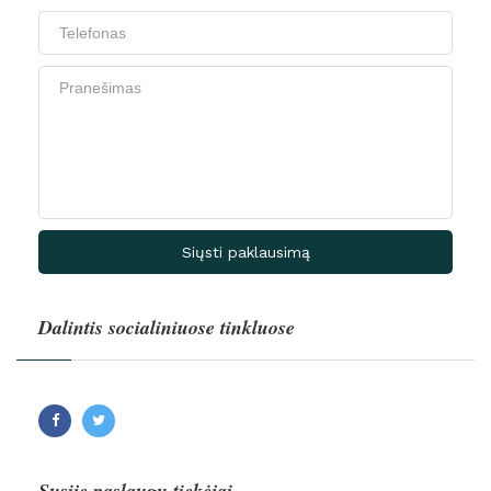
Siųsti paklausimą
Dalintis socialiniuose tinkluose
Facebook
Twitter
Susiję paslaugų tiekėjai