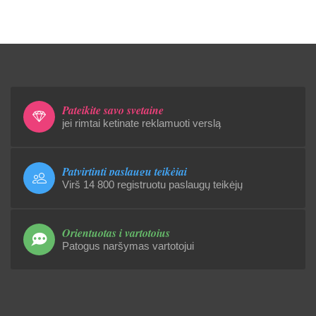
Pateikite savo svetainę
jei rimtai ketinate reklamuoti verslą
Patvirtinti paslaugų teikėjai
Virš 14 800 registruotu paslaugų teikėjų
Orientuotas į vartotojus
Patogus naršymas vartotojui