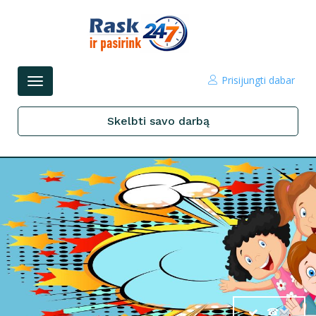
Prisijungti dabar
Perjungti
navigacijos
Skelbti savo darbą
☎