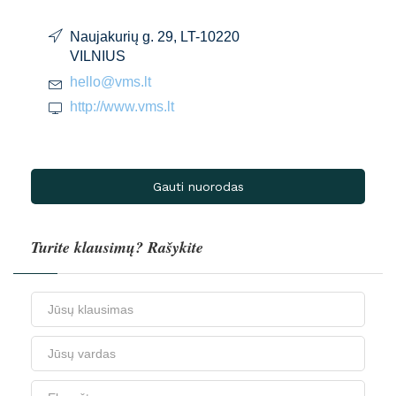
Naujakurių g. 29, LT-10220
VILNIUS
hello@vms.lt
http://www.vms.lt
Gauti nuorodas
Turite klausimų? Rašykite