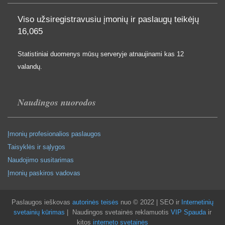
Viso užsiregistravusiu įmonių ir paslaugų teikėjų
16,065
Statistiniai duomenys mūsų serveryje atnaujinami kas 12
valandų.
Naudingos nuorodos
Įmonių profesionalios paslaugos
Taisyklės ir sąlygos
Naudojimo susitarimas
Įmonių paskiros vadovas
Paslaugos ieškovas
autorinės teisės
nuo © 2022 | SEO ir
Internetinių
svetainių kūrimas
| Naudingos svetainės reklamuotis
VIP Spauda
ir
kitos
interneto svetainės