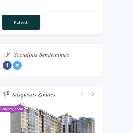
Pateikti
Socialinis bendrinimas
Facebook
Twitter
Susijusios Žinutės
Sodybos, sodai
Namai, kotedžai