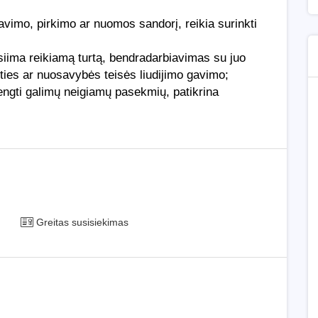
avimo, pirkimo ar nuomos sandorį, reikia surinkti
asiima reikiamą turtą, bendradarbiavimas su juo
arties ar nuosavybės teisės liudijimo gavimo;
engti galimų neigiamų pasekmių, patikrina
Greitas susisiekimas