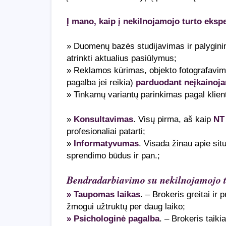
Į mano, kaip į nekilnojamojo turto ekspe
» Duomenų bazės studijavimas ir palyginim
atrinkti aktualius pasiūlymus;
» Reklamos kūrimas, objekto fotografavima
pagalba jei reikia)
parduodant neįkainoja
» Tinkamų variantų parinkimas pagal klien
»
Konsultavimas
. Visų pirma, aš kaip
NT
profesionaliai patarti;
»
Informatyvumas
. Visada žinau apie situ
sprendimo būdus ir pan.;
Bendradarbiavimo su nekilnojamojo t
» Taupomas laikas
. – Brokeris greitai ir 
žmogui užtruktų per daug laiko;
» Psichologinė pagalba
. – Brokeris taiki