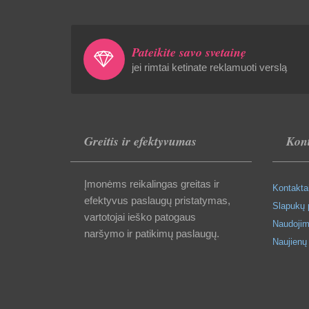
Pateikite savo svetainę
jei rimtai ketinate reklamuoti verslą
Greitis ir efektyvumas
Kont
Įmonėms reikalingas greitas ir
Kontakta
efektyvus paslaugų pristatymas,
Slapukų p
vartotojai ieško patogaus
Naudojim
naršymo ir patikimų paslaugų.
Naujienų