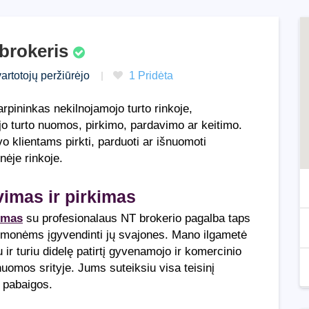
 brokeris
artotojų peržiūrėjo
1 Pridėta
arpininkas nekilnojamojo turto rinkoje,
ojo turto nuomos, pirkimo, pardavimo ar keitimo.
 klientams pirkti, parduoti ar išnuomoti
inėje rinkoje.
vimas ir pirkimas
imas
su profesionalaus NT brokerio pagalba taps
žmonėms įgyvendinti jų svajones. Mano ilgametė
u ir turiu didelę patirtį gyvenamojo ir komercinio
nuomos srityje. Jums suteiksiu visa teisinį
t pabaigos.