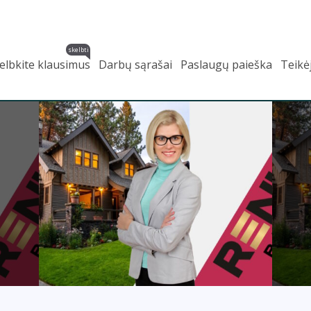
skelbti
elbkite klausimus
Darbų sąrašai
Paslaugų paieška
Teikė