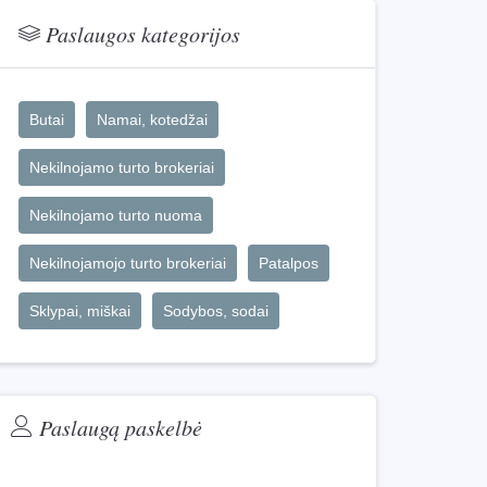
Paslaugos kategorijos
Butai
Namai, kotedžai
Nekilnojamo turto brokeriai
Nekilnojamo turto nuoma
Nekilnojamojo turto brokeriai
Patalpos
Sklypai, miškai
Sodybos, sodai
Paslaugą paskelbė