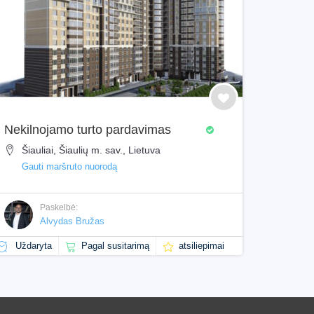
Nekilnojamo turto pardavimas
Nekilnojam
Šiauliai, Šiaulių m. sav., Lietuva
Šiauliai,
Gauti maršruto nuorodą
Gauti mar
Paskelbė:
Paske
Alvydas Bružas
Alvy
Uždaryta
Pagal susitarimą
atsiliepimai
Uždaryta