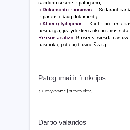
sandorio sėkme ir patogumu;
» Dokumentų ruošimas
. – Sudarant pard
ir paruošti daug dokumentų.
» Klientų lydėjimas
. – Kai tik brokeris p
nesibaigia, jis lydi klientą iki nuomos sut
Rizikos analizė
. Brokeris, siekdamas išv
pasirinktų patalpų teisinę švarą.
Patogumai ir funkcijos
Atvykstame į sutarta vietą
Darbo valandos