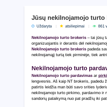
Jūsų nekilnojamojo turto
Uždaryta
atsiliepimai
861 v
Nekilnojamojo turto brokeris
– tai jūsų t
organizuojantis ir derantis dėl nekilnojam
Nekilnojamojo turto brokeris
padeda savo
nekilnojamąjį turtą tiek pirminėje, tiek antr
Nekilnojamojo turto parda
Nekilnojamojo turto pardavimas
ar
pirk
lengvesnis. Aš kaip NT brokeris, padedu 
patirtis leidžia man būti savo srities lyderi
nekilnojamojo turto pirkimo, pardavimo ir 
sandorių palaikymą nuo pat pradžių iki pa