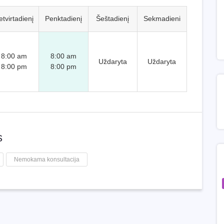
etvirtadienį
Penktadienį
Šeštadienį
Sekmadieni
8:00 am
8:00 am
Uždaryta
Uždaryta
8:00 pm
8:00 pm
s
Nemokama konsultacija
Nekilnojamo turto nuoma