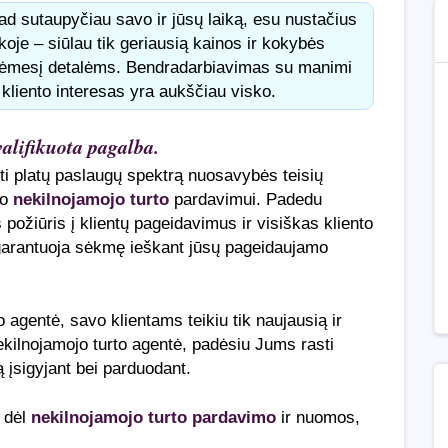
ad sutaupyčiau savo ir jūsų laiką, esu nustačius
koje – siūlau tik geriausią kainos ir kokybės
r dėmesį detalėms. Bendradarbiavimas su manimi
kliento interesas yra aukščiau visko.
alifikuota pagalba.
i platų paslaugų spektrą nuosavybės teisių
mo
nekilnojamojo turto
pardavimui. Padedu
us požiūris į klientų pageidavimus ir visiškas kliento
garantuoja sėkmę ieškant jūsų pageidaujamo
agentė, savo klientams teikiu tik naujausią ir
nekilnojamojo turto agentė, padėsiu Jums rasti
 įsigyjant bei parduodant.
s dėl
nekilnojamojo turto pardavimo
ir nuomos,