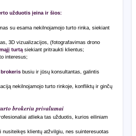
rto užduotis įeina ir šios:
as su esama nekilnojamojo turto rinka, siekiant
s, 3D vizualizacijos, (fotografavimas drono
mąjį turtą
siekiant pritraukti klientus;
to interesus;
 brokeris
busiu ir jūsų konsultantas, galintis
aciją nekilnojamojo turto rinkoje, konfliktų ir ginčų
urto brokeriu privalumai
profesionaliai atlieka tas užduotis, kurios eiliniam
ai nusiteikęs klientų atžvilgiu, nes suinteresuotas