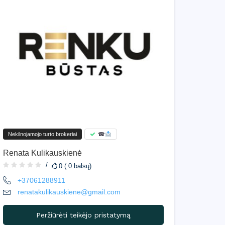
Nekilnojamojo turto brokeriai
☎
Renata Kulikauskienė
0 ( 0 balsų)
+37061288911
renatakulikauskiene@gmail.com
Peržiūrėti teikėjo pristatymą