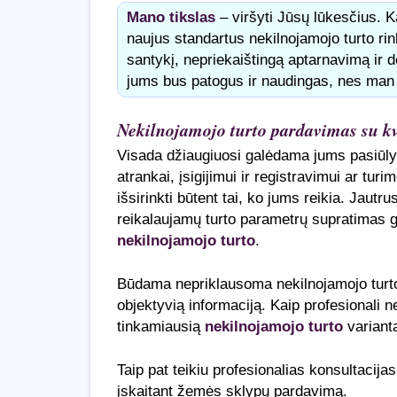
Mano tikslas
– viršyti Jūsų lūkesčius. K
naujus standartus nekilnojamojo turto rin
santykį, nepriekaištingą aptarnavimą i
jums bus patogus ir naudingas, nes man 
Nekilnojamojo turto pardavimas su kv
Visada džiaugiuosi galėdama jums pasiūlyt
atrankai, įsigijimui ir registravimui ar turi
išsirinkti būtent tai, ko jums reikia. Jautr
reikalaujamų turto parametrų supratimas 
nekilnojamojo turto
.
Būdama nepriklausoma nekilnojamojo turto 
objektyvią informaciją. Kaip profesionali 
tinkamiausią
nekilnojamojo turto
variantą
Taip pat teikiu profesionalias konsultacija
įskaitant žemės sklypų pardavimą.