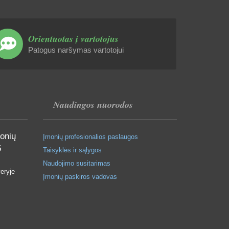
Orientuotas į vartotojus
Patogus naršymas vartotojui
Naudingos nuorodos
monių
Įmonių profesionalios paslaugos
5
Taisyklės ir sąlygos
Naudojimo susitarimas
eryje
Įmonių paskiros vadovas