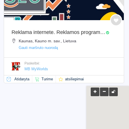
Reklama internete. Reklamos programa SEO nuorodų kūrimui
Kaunas, Kauno m. sav., Lietuva
Gauti maršruto nuorodą
Paskelbė:
MB MyWorlds
Atidaryta
Turime
atsiliepimai