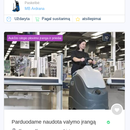
Paskelbė:
MB Ardrana
Uždaryta
Pagal susitarimą
atsiliepimai
Aukšto slėgio plovimo įranga ir priedai
Parduodame naudota valymo įrangą