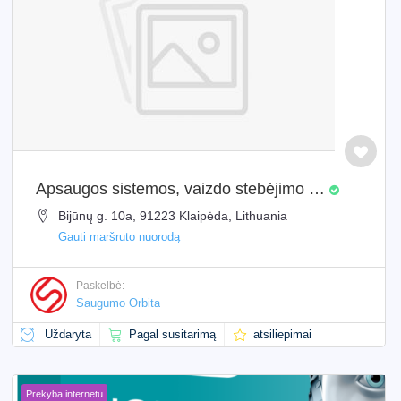
Apsaugos sistemos, vaizdo stebėjimo kameros. Klaipėda. Montavimas
Bijūnų g. 10a, 91223 Klaipėda, Lithuania
Gauti maršruto nuorodą
Paskelbė:
Saugumo Orbita
Uždaryta
Pagal susitarimą
atsiliepimai
Prekyba internetu