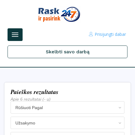
Prisijungti dabar
Perjungti
navigacijos
Skelbti savo darbą
Paieškos rezultatas
Apie 6 rezultatai (- ų)