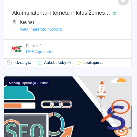
Akumuliatoriai internetu ir kitos žemės ūkio dalys
Kaunas
Gauti maršruto nuorodą
Paskelbė:
UAB Agrovartai
Uždaryta
Aukšta kokybė
atsiliepimai
Mobiliųjų aplikacijų kūrimas