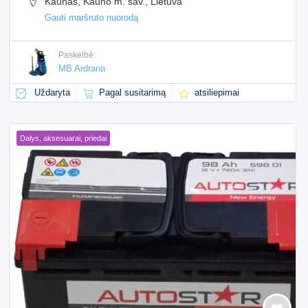
Kaunas, Kauno m. sav., Lietuva
Gauti maršruto nuorodą
Paskelbė:
MB Ardrana
Uždaryta
Pagal susitarimą
atsiliepimai
Dalys, aksesuarai, priedai