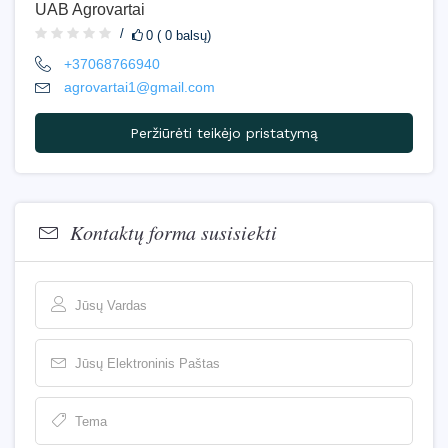
UAB Agrovartai
0 ( 0 balsų)
+37068766940
agrovartai1@gmail.com
Peržiūrėti teikėjo pristatymą
Kontaktų forma susisiekti