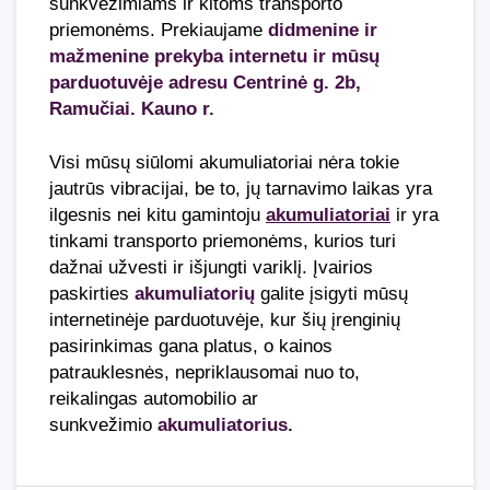
sunkvežimiams ir kitoms transporto
priemonėms. Prekiaujame
didmenine ir
mažmenine prekyba internetu ir mūsų
parduotuvėje adresu Centrinė g. 2b,
Ramučiai. Kauno r.
Visi mūsų siūlomi akumuliatoriai nėra tokie
jautrūs vibracijai, be to, jų tarnavimo laikas yra
ilgesnis nei kitu gamintoju
akumuliatoriai
ir yra
tinkami transporto priemonėms, kurios turi
dažnai užvesti ir išjungti variklį. Įvairios
paskirties
akumuliatorių
galite įsigyti mūsų
internetinėje parduotuvėje, kur šių įrenginių
pasirinkimas gana platus, o kainos
patrauklesnės, nepriklausomai nuo to,
reikalingas automobilio ar
sunkvežimio
akumuliatorius.