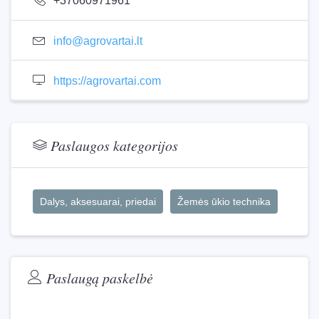
+37060971961
info@agrovartai.lt
https://agrovartai.com
Paslaugos kategorijos
Dalys, aksesuarai, priedai
Žemės ūkio technika
Paslaugą paskelbė