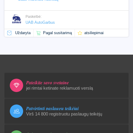
Paskelbė:
UAB AutoGarbus
Uždaryta
Pagal susitarimą
atsiliepimai
Pateikite savo svetainę
jei rimtai ketinate reklamuoti verslą
Patvirtinti paslaugų teikėjai
Virš 14 800 registruotu paslaugų teikėjų