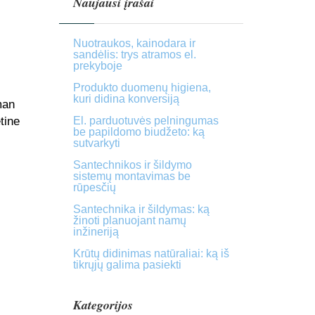
Naujausi įrašai
Nuotraukos, kainodara ir
sandėlis: trys atramos el.
prekyboje
Produkto duomenų higiena,
kuri didina konversiją
man
tine
El. parduotuvės pelningumas
be papildomo biudžeto: ką
sutvarkyti
Santechnikos ir šildymo
sistemų montavimas be
rūpesčių
Santechnika ir šildymas: ką
žinoti planuojant namų
inžineriją
Krūtų didinimas natūraliai: ką iš
tikrųjų galima pasiekti
Kategorijos