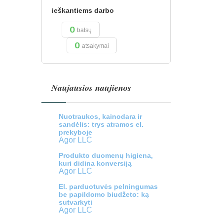
ieškantiems darbo
0
balsų
0
atsakymai
Naujausios naujienos
Nuotraukos, kainodara ir
sandėlis: trys atramos el.
prekyboje
Agor LLC
Produkto duomenų higiena,
kuri didina konversiją
Agor LLC
El. parduotuvės pelningumas
be papildomo biudžeto: ką
sutvarkyti
Agor LLC