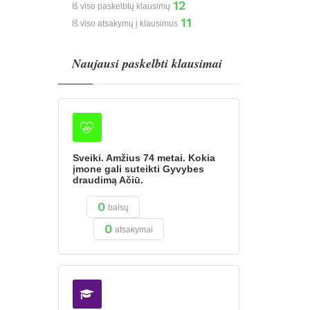
12
Iš viso paskelbtų klausimų
11
Iš viso atsakymų į klausimus
Naujausi paskelbti klausimai
Sveiki. Amžius 74 metai. Kokia
įmone gali suteikti Gyvybes
draudimą Ačiū.
0
balsų
0
atsakymai