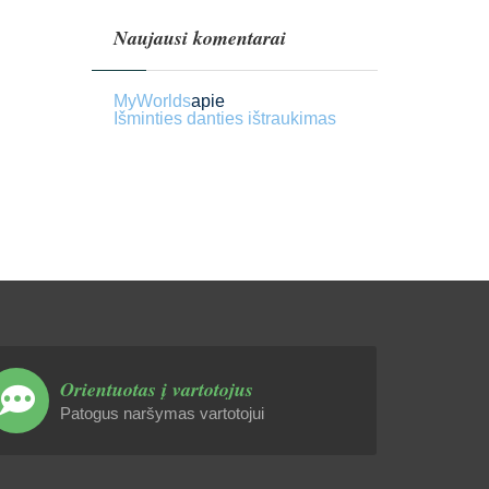
Naujausi komentarai
MyWorlds
apie
Išminties danties ištraukimas
Orientuotas į vartotojus
Patogus naršymas vartotojui