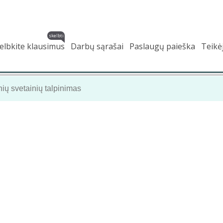
skelbti
elbkite klausimus
Darbų sąrašai
Paslaugų paieška
Teikė
ių svetainių talpinimas