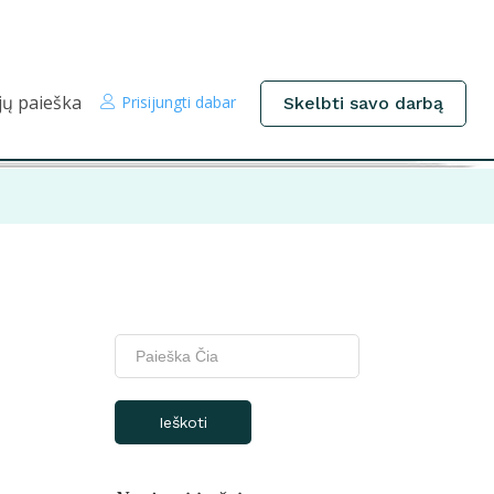
jų paieška
Prisijungti dabar
Skelbti savo darbą
Ieškoti