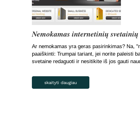
Nemokamas internetinių svetainių
Ar nemokamas yra geras pasirinkimas? Na, "ne
paaiškinti: Trumpai tariant, jei norite paleisti
svetaine redaguoti ir nesitikite iš jos gauti naud
skaityti daugiau