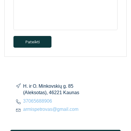
Pateikti
H. ir O. Minkovskių g. 85
(Aleksotas), 46221 Kaunas
37065688906
armispetrovas@gmail.com