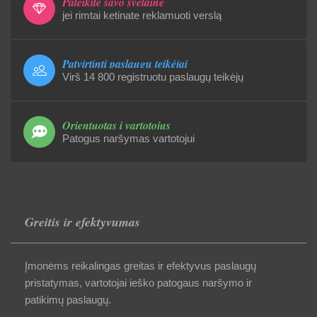
Pateikite savo svetainę
jei rimtai ketinate reklamuoti verslą
Patvirtinti paslaugų teikėjai
Virš 14 800 registruotu paslaugų teikėjų
Orientuotas į vartotojus
Patogus naršymas vartotojui
Greitis ir efektyvumas
Įmonėms reikalingas greitas ir efektyvus paslaugų
pristatymas, vartotojai ieško patogaus naršymo ir
patikimų paslaugų.