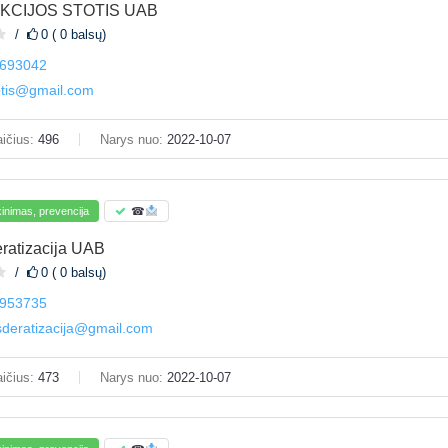
KCIJOS STOTIS UAB
0 ( 0 balsų)
693042
otis@gmail.com
ičius:
496
Narys nuo:
2022-10-07
inimas, prevencija
☎
ratizacija UAB
0 ( 0 balsų)
953735
sderatizacija@gmail.com
ičius:
473
Narys nuo:
2022-10-07