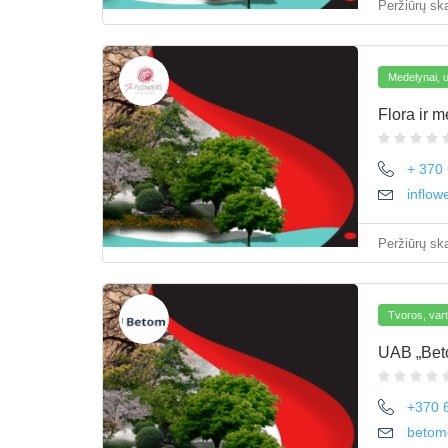
Peržiūrų ska
Medelynai, 
Flora ir 
+ 370
inflow
Peržiūrų ska
Tvoros, var
UAB „Bet
+370 
betom