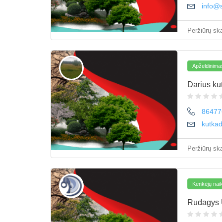
info@s
Peržiūrų ska
Apželdinima
Darius ku
86477
kutka
Peržiūrų ska
Kenkėjų naik
Rudagys