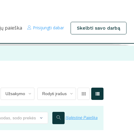
jų paieška
Prisijungti dabar
Skelbti savo darbą
 sodas, sodo prekės
Išplėstinė Paieška