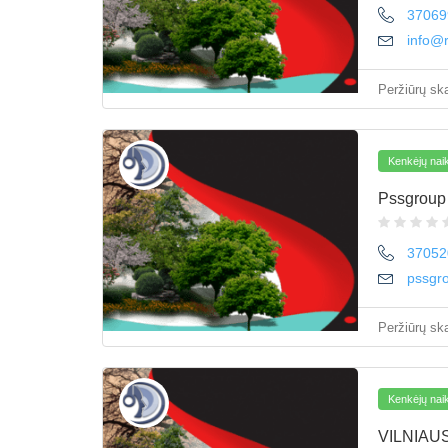
37069
info@r
Peržiūrų ska
Kenkėjų naik
Pssgrou
37052
pssgr
Peržiūrų ska
Kenkėjų naik
VILNIAU