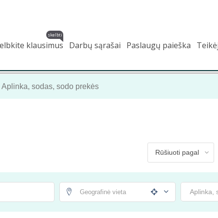
skelbti
elbkite klausimus
Darbų sąrašai
Paslaugų paieška
Teikė
Aplinka, sodas, sodo prekės
Aplinka,