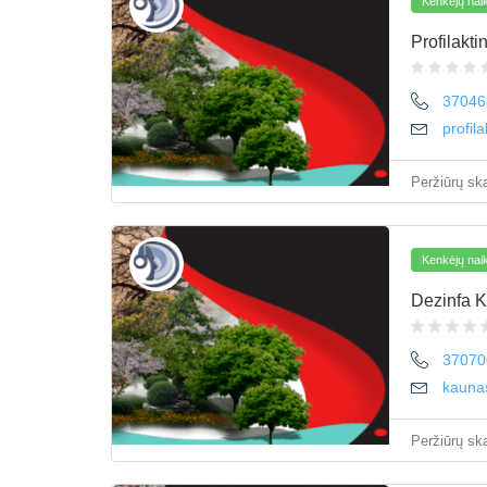
Kenkėjų naik
Profilakti
37046
profil
Peržiūrų ska
Kenkėjų naik
Dezinfa 
37070
kauna
Peržiūrų ska