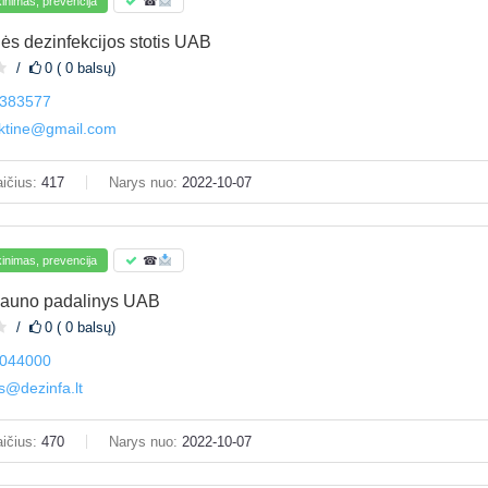
inimas, prevencija
☎
nės dezinfekcijos stotis UAB
0 ( 0 balsų)
383577
aktine@gmail.com
ičius:
417
Narys nuo:
2022-10-07
inimas, prevencija
☎
Kauno padalinys UAB
0 ( 0 balsų)
044000
s@dezinfa.lt
ičius:
470
Narys nuo:
2022-10-07