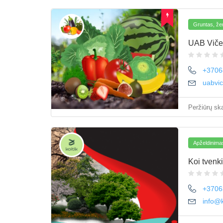
Gruntas, že
UAB Viče
+3706
uabvi
Peržiūrų ska
Apželdinima
Koi tvenkin
+3706
info@ko