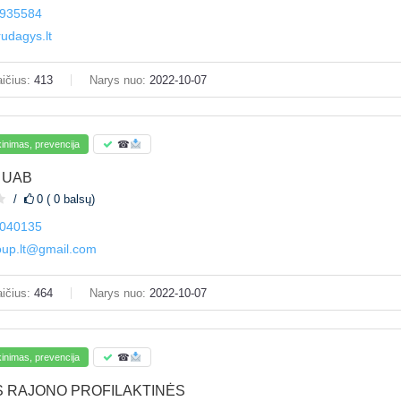
935584
udagys.lt
ičius:
413
Narys nuo:
2022-10-07
inimas, prevencija
☎
p UAB
0 ( 0 balsų)
040135
oup.lt@gmail.com
ičius:
464
Narys nuo:
2022-10-07
inimas, prevencija
☎
S RAJONO PROFILAKTINĖS