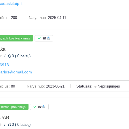
odaskitaip.lt
ičius:
200
Narys nuo:
2025-04-11
s, aplinkos tvarkymas
☎
tka
0 ( 0 balsų)
6913
darius@gmail.com
ičius:
80
Narys nuo:
2023-08-21
Statusas:
Neprisijungęs
inimas, prevencija
☎
 UAB
0 ( 0 balsų)