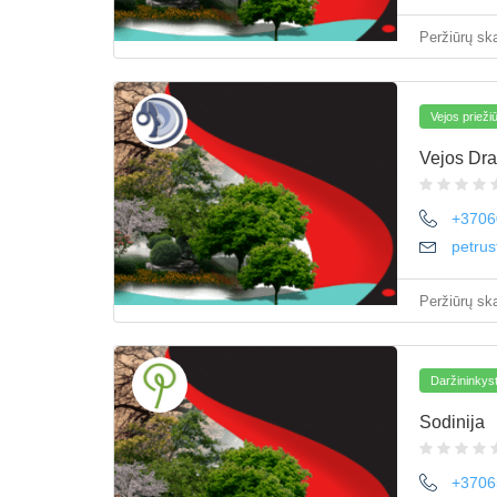
Peržiūrų ska
Vejos prieži
Vejos Dra
+3706
petru
Peržiūrų ska
Daržininkyst
Sodinija
+3706