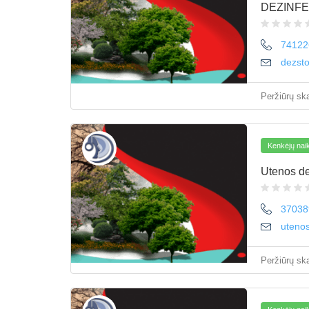
DEZINFE
74122
dezst
Peržiūrų ska
Kenkėjų naik
Utenos de
37038
uteno
Peržiūrų ska