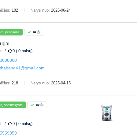
ičius:
182
Narys nuo:
2025-06-24
ūra, įrengimas
☎
ugai
0 ( 0 balsų)
0000000
sthabang41@gmail.com
ičius:
218
Narys nuo:
2025-04-15
ė, sodininkystė
☎
0 ( 0 balsų)
5559959