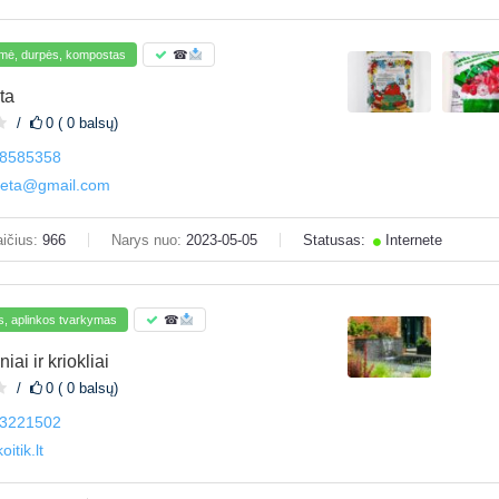
mė, durpės, kompostas
☎
ta
0 ( 0 balsų)
8585358
ceta@gmail.com
ičius:
966
Narys nuo:
2023-05-05
Statusas:
Internete
s, aplinkos tvarkymas
☎
iai ir kriokliai
0 ( 0 balsų)
3221502
itik.lt