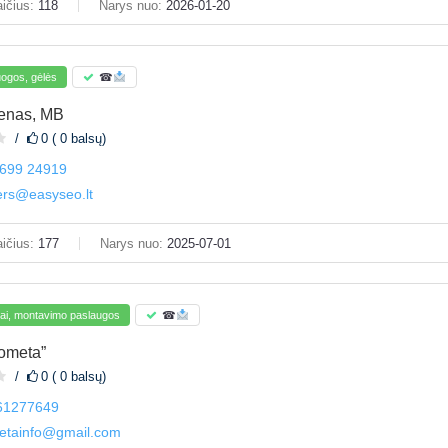
ičius:
118
Narys nuo:
2026-01-20
uogos, gėlės
☎
menas, MB
0 ( 0 balsų)
 699 24919
ers@easyseo.lt
ičius:
177
Narys nuo:
2025-07-01
tai, montavimo paslaugos
☎
ometa”
0 ( 0 balsų)
61277649
etainfo@gmail.com