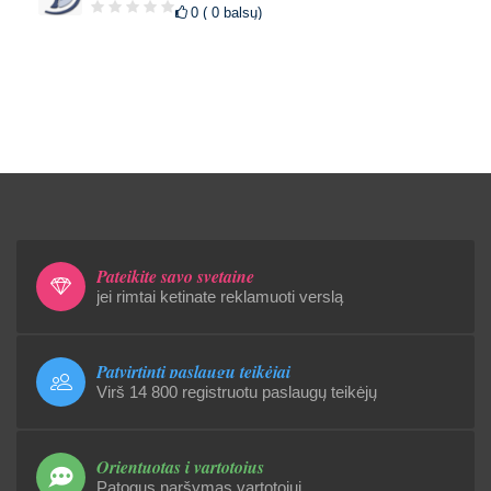
0 ( 0 balsų)
Pateikite savo svetainę
jei rimtai ketinate reklamuoti verslą
Patvirtinti paslaugų teikėjai
Virš 14 800 registruotu paslaugų teikėjų
Orientuotas į vartotojus
Patogus naršymas vartotojui