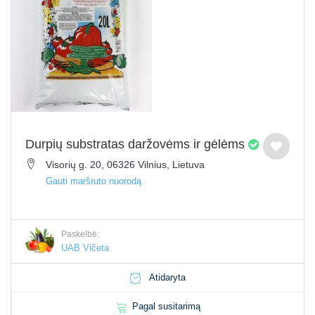
Durpių substratas daržovėms ir gėlėms
Visorių g. 20, 06326 Vilnius, Lietuva
Gauti maršruto nuorodą
Paskelbė:
UAB Vičeta
Atidaryta
Pagal susitarimą