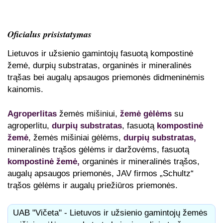
Oficialus prisistatymas
Lietuvos ir užsienio gamintojų fasuotą kompostinė
žemė, durpių substratas, organinės ir mineralinės
trąšas bei augalų apsaugos priemonės didmeninėmis
kainomis.
Agroperlitas
žemės mišiniui,
žemė gėlėms
su
agroperlitu,
durpių substratas
, fasuotą
kompostinė
žemė
, žemės mišiniai gėlėms,
durpių substratas,
mineralinės trąšos gėlėms ir daržovėms, fasuotą
kompostinė žemė,
organinės ir mineralinės trąšos,
augalų apsaugos priemonės, JAV firmos „Schultz“
trąšos gėlėms ir augalų priežiūros priemonės.
UAB "Vičeta" - Lietuvos ir užsienio gamintojų žemės