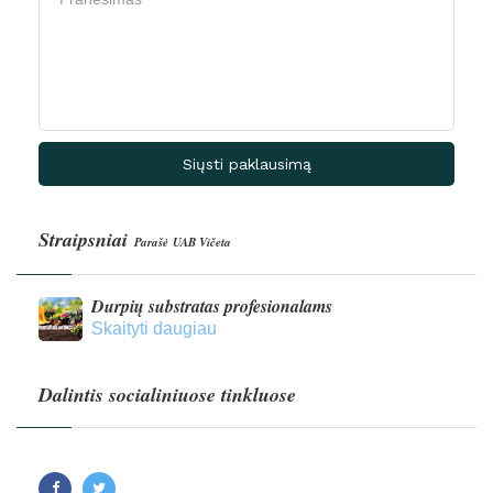
Siųsti paklausimą
Straipsniai
Parašė UAB Vičeta
Durpių substratas profesionalams
Skaityti daugiau
Dalintis socialiniuose tinkluose