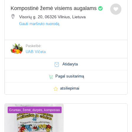
Kompostinė žemė visiems augalams
Visorių g. 20, 06326 Vilnius, Lietuva
Gauti maršruto nuorodą
Paskelbė:
UAB Vičeta
Atidaryta
Pagal susitarimą
atsiliepimai
Gruntas, žemė, durpės, kompostas