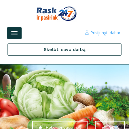
Prisijungti dabar
Perjungti
navigacijos
Skelbti savo darbą
Rekomenduojamas
☎