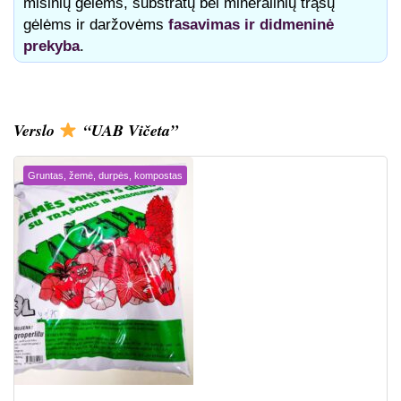
mišinių gėlėms, substratų bei mineralinių trąšų
gėlėms ir daržovėms
fasavimas ir didmeninė
prekyba
.
Verslo
“UAB Vičeta”
Gruntas, žemė, durpės, kompostas