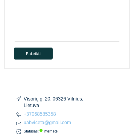
Pateikti
Visorių g. 20, 06326 Vilnius,
Lietuva
+37068585358
uabviceta@gmail.com
Statusas:
Internete