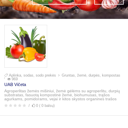
Aplinka, sodas, sodo prekės
Gruntas, žemė, durpės, kompostas
969
UAB Vičeta
Agroperlitas žemės mišiniui, žemė gėlėms su agroperlitu, durpių
substratas, fasuotą kompostinė žemė, biohumusas, trąšos
agurkams, pomidorams, vejai ir kitos skystos organines trašos
0 ( 0 balsų)