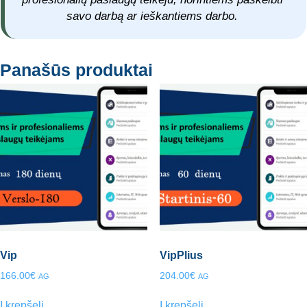
savo darbą ar ieškantiems darbo.
Panašūs produktai
Vip
VipPlius
166.00
€
204.00
€
AG
AG
Į krepšelį
Į krepšelį