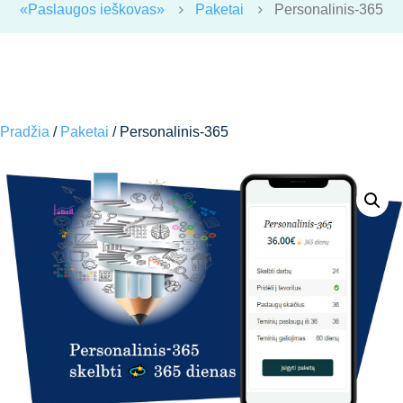
«Paslaugos ieškovas»
Paketai
Personalinis-365
Pradžia
/
Paketai
/ Personalinis-365