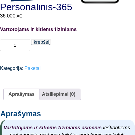
Personalinis-365
36.00
€
AG
Vartotojams ir kitiems fiziniams
produkto
Į krepšelį
kiekis:
Personalinis-
365
Kategorija:
Paketai
Aprašymas
Atsiliepimai (0)
Aprašymas
Vartotojams ir kitiems fiziniams asmenis
ieškantiems
profesionalių paslaugų teikėju, norintiems paskelbti