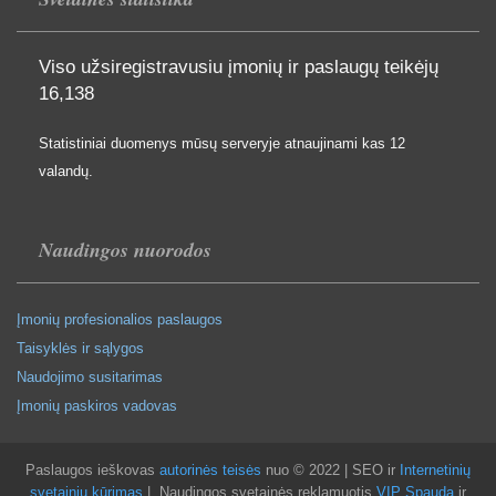
Viso užsiregistravusiu įmonių ir paslaugų teikėjų
16,138
Statistiniai duomenys mūsų serveryje atnaujinami kas 12
valandų.
Naudingos nuorodos
Įmonių profesionalios paslaugos
Taisyklės ir sąlygos
Naudojimo susitarimas
Įmonių paskiros vadovas
Paslaugos ieškovas
autorinės teisės
nuo © 2022 | SEO ir
Internetinių
svetainių kūrimas
| Naudingos svetainės reklamuotis
VIP Spauda
ir