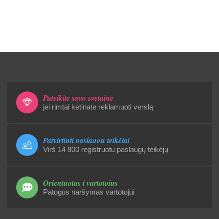
Pateikite savo svetainę
jei rimtai ketinate reklamuoti verslą
Patvirtinti paslaugų teikėjai
Virš 14 800 registruotu paslaugų teikėjų
Orientuotas į vartotojus
Patogus naršymas vartotojui