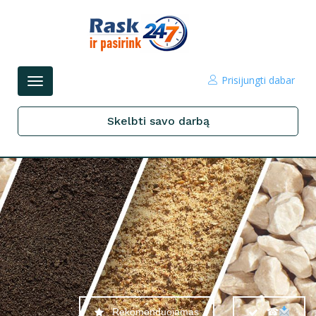
Prisijungti dabar
Perjungti
navigacijos
Skelbti savo darbą
Rekomenduojamas
☎