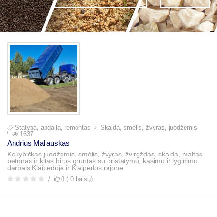
Statyba, apdaila, remontas
Skalda, smėlis, žvyras, juodžemis
1637
Andrius Maliauskas
Kokybiškas juodžemis, smėlis, žvyras, žvirgždas, skalda, maltas
betonas ir kitas birus gruntas su pristatymu, kasimo ir lyginimo
darbais Klaipėdoje ir Klaipėdos rajone.
0 ( 0 balsų)