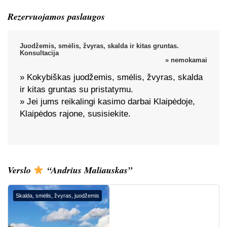
Rezervuojamos paslaugos
Juodžemis, smėlis, žvyras, skalda ir kitas gruntas.
Konsultacija
» nemokamai
» Kokybiškas juodžemis, smėlis, žvyras, skalda
ir kitas gruntas su pristatymu.
» Jei jums reikalingi kasimo darbai Klaipėdoje,
Klaipėdos rajone, susisiekite.
Verslo
“Andrius Maliauskas”
Skalda, smėlis, žvyras, juodžemis