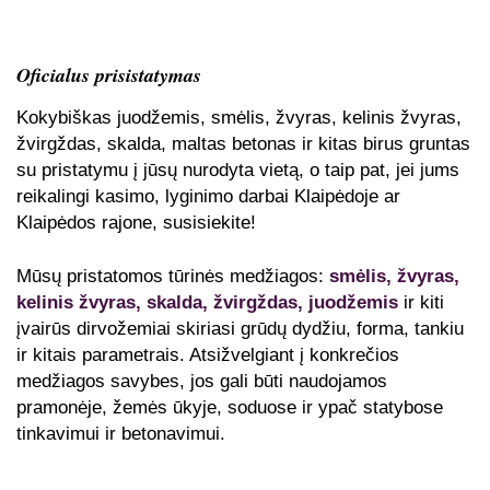
Oficialus prisistatymas
Kokybiškas juodžemis, smėlis, žvyras, kelinis žvyras,
žvirgždas, skalda, maltas betonas ir kitas birus gruntas
su pristatymu į jūsų nurodyta vietą, o taip pat, jei jums
reikalingi kasimo, lyginimo darbai Klaipėdoje ar
Klaipėdos rajone, susisiekite!
Mūsų pristatomos tūrinės medžiagos:
smėlis, žvyras,
kelinis žvyras, skalda, žvirgždas, juodžemis
ir kiti
įvairūs dirvožemiai skiriasi grūdų dydžiu, forma, tankiu
ir kitais parametrais. Atsižvelgiant į konkrečios
medžiagos savybes, jos gali būti naudojamos
pramonėje, žemės ūkyje, soduose ir ypač statybose
tinkavimui ir betonavimui.