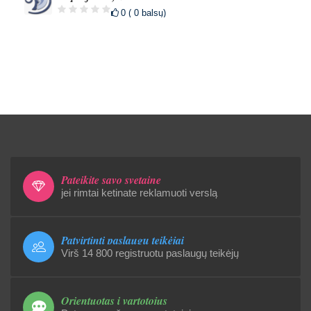
0 ( 0 balsų)
Pateikite savo svetainę
jei rimtai ketinate reklamuoti verslą
Patvirtinti paslaugų teikėjai
Virš 14 800 registruotu paslaugų teikėjų
Orientuotas į vartotojus