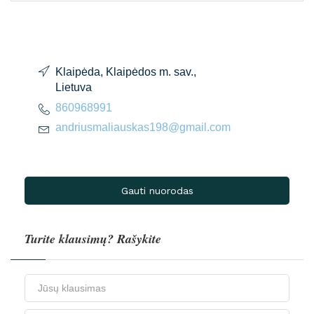
Klaipėda, Klaipėdos m. sav.,
Lietuva
860968991
andriusmaliauskas198@gmail.com
Gauti nuorodas
Turite klausimų? Rašykite