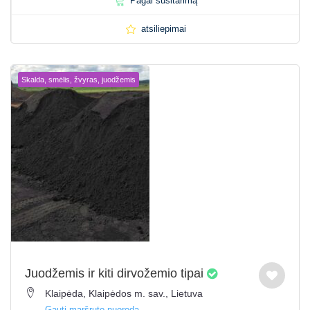
Pagal susitarimą
atsiliepimai
Skalda, smėlis, žvyras, juodžemis
Juodžemis ir kiti dirvožemio tipai
Klaipėda, Klaipėdos m. sav., Lietuva
Gauti maršruto nuorodą