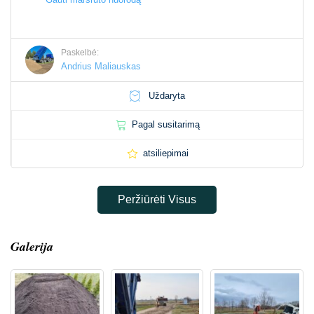
Paskelbė:
Andrius Maliauskas
Uždaryta
Pagal susitarimą
atsiliepimai
Peržiūrėti Visus
Galerija