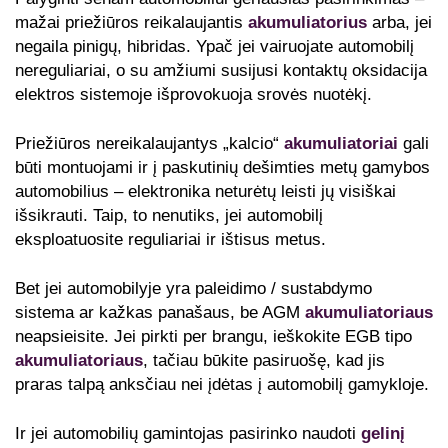
mažai priežiūros reikalaujantis
akumuliatorius
arba, jei
negaila pinigų, hibridas. Ypač jei vairuojate automobilį
nereguliariai, o su amžiumi susijusi kontaktų oksidacija
elektros sistemoje išprovokuoja srovės nuotėkį.
Priežiūros nereikalaujantys „kalcio“
akumuliatoriai
gali
būti montuojami ir į paskutinių dešimties metų gamybos
automobilius – elektronika neturėtų leisti jų visiškai
išsikrauti. Taip, to nenutiks, jei automobilį
eksploatuosite reguliariai ir ištisus metus.
Bet jei automobilyje yra paleidimo / sustabdymo
sistema ar kažkas panašaus, be AGM
akumuliatoriaus
neapsieisite. Jei pirkti per brangu, ieškokite EGB tipo
akumuliatoriaus
, tačiau būkite pasiruošę, kad jis
praras talpą anksčiau nei įdėtas į automobilį gamykloje.
Ir jei automobilių gamintojas pasirinko naudoti
gelinį