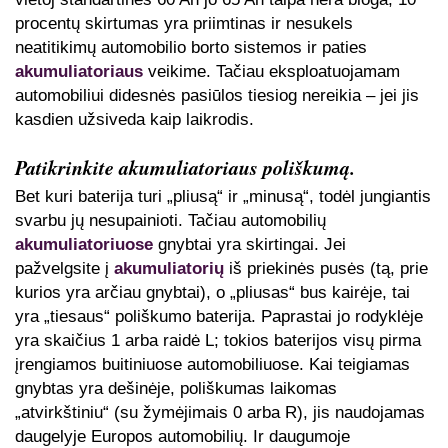
procentų skirtumas yra priimtinas ir nesukels
neatitikimų automobilio borto sistemos ir paties
akumuliatoriaus
veikime. Tačiau eksploatuojamam
automobiliui didesnės pasiūlos tiesiog nereikia – jei jis
kasdien užsiveda kaip laikrodis.
Patikrinkite akumuliatoriaus poliškumą.
Bet kuri baterija turi „pliusą“ ir „minusą“, todėl jungiantis
svarbu jų nesupainioti. Tačiau automobilių
akumuliatoriuose
gnybtai yra skirtingai. Jei
pažvelgsite į
akumuliatorių
iš priekinės pusės (tą, prie
kurios yra arčiau gnybtai), o „pliusas“ bus kairėje, tai
yra „tiesaus“ poliškumo baterija. Paprastai jo rodyklėje
yra skaičius 1 arba raidė L; tokios baterijos visų pirma
įrengiamos buitiniuose automobiliuose. Kai teigiamas
gnybtas yra dešinėje, poliškumas laikomas
„atvirkštiniu“ (su žymėjimais 0 arba R), jis naudojamas
daugelyje Europos automobilių. Ir daugumoje