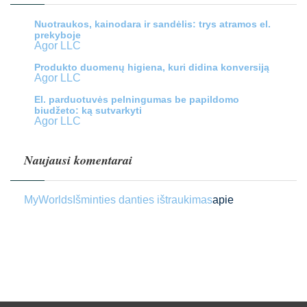
Nuotraukos, kainodara ir sandėlis: trys atramos el.
prekyboje
Agor LLC
Produkto duomenų higiena, kuri didina konversiją
Agor LLC
El. parduotuvės pelningumas be papildomo
biudžeto: ką sutvarkyti
Agor LLC
Naujausi komentarai
MyWorlds
Išminties danties ištraukimas
apie