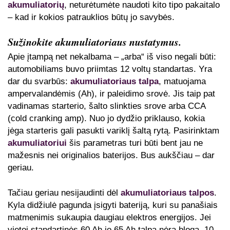
akumuliatorių
, neturėtumėte naudoti kito tipo pakaitalo
– kad ir kokios patrauklios būtų jo savybės.
Sužinokite akumuliatoriaus nustatymus.
Apie įtampą net nekalbama – „arba“ iš viso negali būti:
automobiliams buvo priimtas 12 voltų standartas. Yra
dar du svarbūs:
akumuliatoriaus talpa
, matuojama
ampervalandėmis (Ah), ir paleidimo srovė. Jis taip pat
vadinamas starterio, šalto slinkties srove arba CCA
(cold cranking amp). Nuo jo dydžio priklauso, kokia
jėga starteris gali pasukti variklį šaltą rytą. Pasirinktam
akumuliatoriui
šis parametras turi būti bent jau ne
mažesnis nei originalios baterijos. Bus aukščiau – dar
geriau.
Tačiau geriau nesijaudinti dėl
akumuliatoriaus talpos
.
Kyla didžiulė pagunda įsigyti bateriją, kuri su panašiais
matmenimis sukaupia daugiau elektros energijos. Jei
vietoj standartinės 60 Ah jo 65 Ah talpa nėra bloga, 10