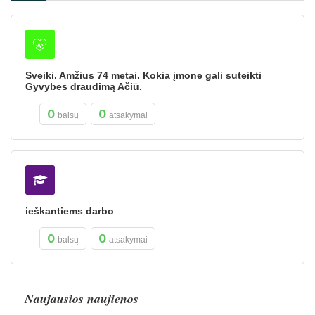
Sveiki. Amžius 74 metai. Kokia įmone gali suteikti
Gyvybes draudimą Ačiū.
0
0
balsų
atsakymai
ieškantiems darbo
0
0
balsų
atsakymai
Naujausios naujienos