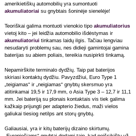
amerikietiškų automobilių yra sumontuoti
akumuliatoriai
su gnybtais šoninėje sienelėje!
Teoriškai galima montuoti vienokio tipo
akumuliatorius
vietoj kito – jei leidžia automobilio išdėstymas ir
akumuliatoriui
tinkamas laidų ilgis. Tačiau lengviau
nesudaryti problemų sau, nes didieji gamintojai gamina
baterijas su abiem poliais, tereikia nusipirkti tinkamą.
Nepamirškite terminalo dydžių. Taip pat baterijos
skiriasi kontaktų dydžiu. Pavyzdžiui, Euro Type 1
„teigiamas“ ir „neigiamas“ gnybtų skersmuo yra
atitinkamai 19,5 ir 17,9 mm, o Asia Type 3 – 12,7 ir 11,1
mm. Jei bateriją su plonais kontaktais vis tiek galima
kažkaip prijungti per adapterio žiedus, maži vielos
galiukai tiesiog netilps ant storų gnybtų.
Galiausiai, yra ir kitų baterijų dizaino skirtumų.
„Europiečiams“ gnybtai dedami taip, kad neišsikištų už