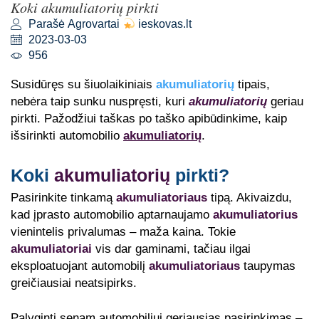
Koki akumuliatorių pirkti
Parašė Agrovartai
ieskovas.lt
2023-03-03
956
Susidūręs su šiuolaikiniais
akumuliatorių
tipais,
nebėra taip sunku nuspręsti, kuri
akumuliatorių
geriau
pirkti. Pažodžiui taškas po taško apibūdinkime, kaip
išsirinkti automobilio
akumuliatorių
.
Koki
akumuliatorių
pirkti?
Pasirinkite tinkamą
akumuliatoriaus
tipą. Akivaizdu,
kad įprasto automobilio aptarnaujamo
akumuliatorius
vienintelis privalumas – maža kaina. Tokie
akumuliatoriai
vis dar gaminami, tačiau ilgai
eksploatuojant automobilį
akumuliatoriaus
taupymas
greičiausiai neatsipirks.
Palyginti senam automobiliui geriausias pasirinkimas –