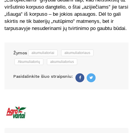
viršutinio korpuso dangtelio, o štai „azijiečiams“ jie tarsi
„išauga“ iš korpuso – be jokios apsaugos. Dėl to gali
skirtis ne tik baterijų „nutūpimo“ matmenys, bet ir
tarpusavyje nesuderinami jų tvirtinimo po gaubtu būdai.
Žymos
akumuliatoriai
akumuliatoriaus
Akumuliatorių
akumuliatorius
Pasidalinkite šiuo straipsniu:
Facebook
Twitter