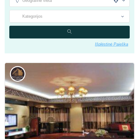
Išplėstinė Paieška