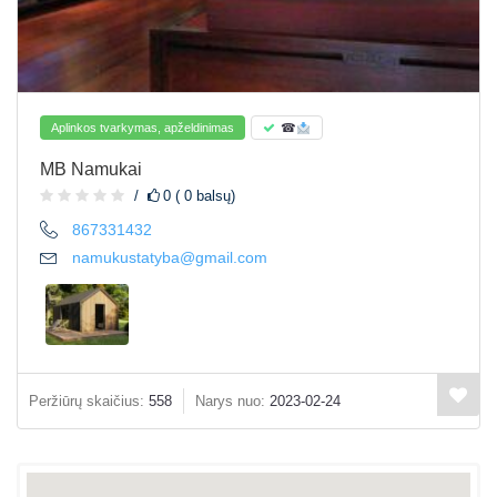
Aplinkos tvarkymas, apželdinimas
☎
MB Namukai
0 ( 0 balsų)
867331432
namukustatyba@gmail.com
Peržiūrų skaičius:
558
Narys nuo:
2023-02-24