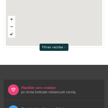
Pilnas vaizdas
Pateikite savo svetainę
jei rimtai ketinate reklamuoti verslą