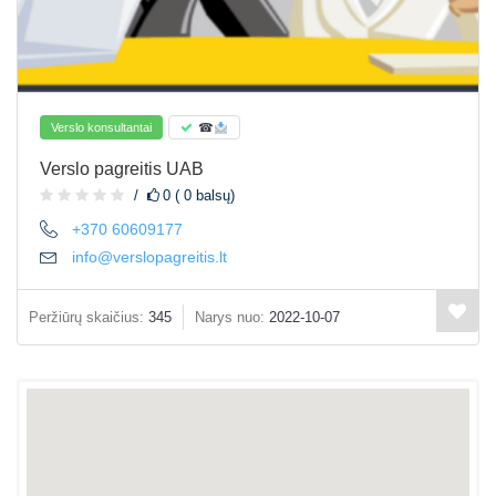
Verslo konsultantai
☎
Verslo pagreitis UAB
0 ( 0 balsų)
+370 60609177
info@verslopagreitis.lt
Peržiūrų skaičius:
345
Narys nuo:
2022-10-07