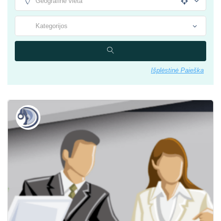
Išplėstinė Paieška