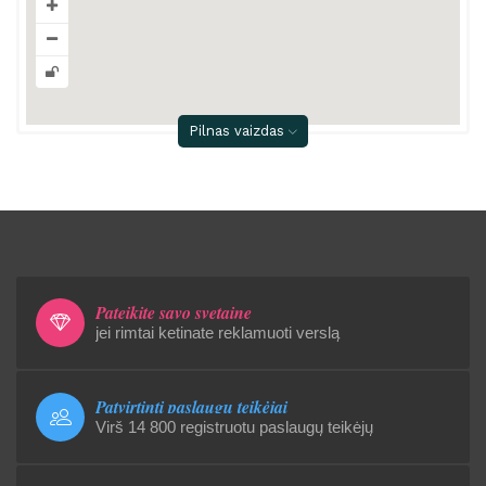
Pilnas vaizdas
Pateikite savo svetainę
jei rimtai ketinate reklamuoti verslą
Patvirtinti paslaugų teikėjai
Virš 14 800 registruotu paslaugų teikėjų