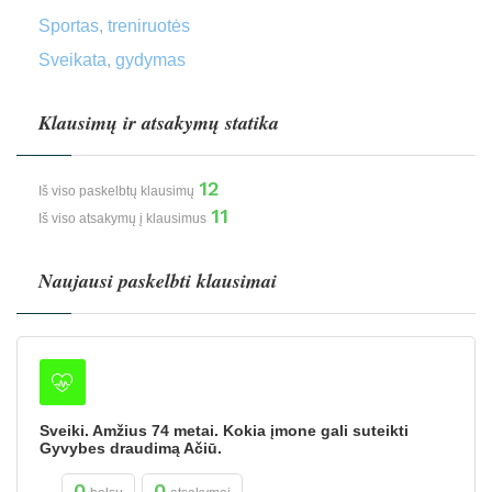
Sportas, treniruotės
Sveikata, gydymas
Klausimų ir atsakymų statika
12
Iš viso paskelbtų klausimų
11
Iš viso atsakymų į klausimus
Naujausi paskelbti klausimai
Sveiki. Amžius 74 metai. Kokia įmone gali suteikti
Gyvybes draudimą Ačiū.
0
0