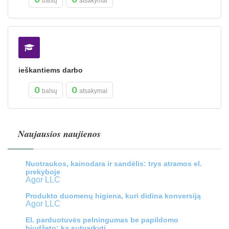
balsų
atsakymai
ieškantiems darbo
0
0
balsų
atsakymai
Naujausios naujienos
Nuotraukos, kainodara ir sandėlis: trys atramos el.
prekyboje
Agor LLC
Produkto duomenų higiena, kuri didina konversiją
Agor LLC
El. parduotuvės pelningumas be papildomo
biudžeto: ką sutvarkyti