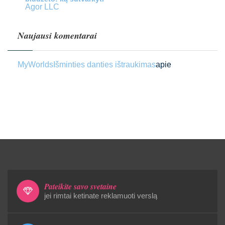
Agor LLC
Naujausi komentarai
MyWorlds
Išminties danties ištraukimas
apie
Pateikite savo svetainę
jei rimtai ketinate reklamuoti verslą