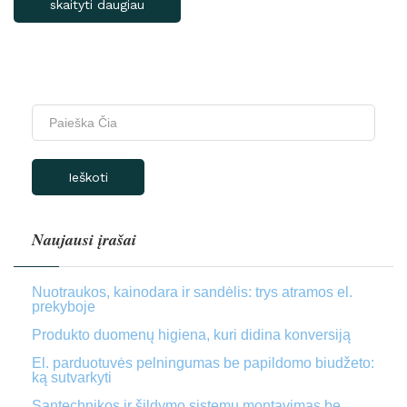
skaityti daugiau
Ieškoti
Naujausi įrašai
Nuotraukos, kainodara ir sandėlis: trys atramos el.
prekyboje
Produkto duomenų higiena, kuri didina konversiją
El. parduotuvės pelningumas be papildomo biudžeto:
ką sutvarkyti
Santechnikos ir šildymo sistemų montavimas be