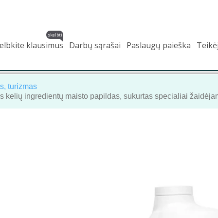
skelbti
elbkite klausimus
Darbų sąrašai
Paslaugų paieška
Teikė
s, turizmas
kelių ingredientų maisto papildas, sukurtas specialiai žaidėja