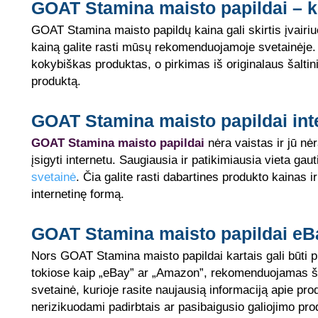
GOAT Stamina maisto papildai – ki
GOAT Stamina maisto papildų kaina gali skirtis įvairiu
kainą galite rasti mūsų rekomenduojamoje svetainėje
kokybiškas produktas, o pirkimas iš originalaus šaltini
produktą.
GOAT Stamina maisto papildai int
GOAT Stamina maisto papildai
nėra vaistas ir jū nė
įsigyti internetu. Saugiausia ir patikimiausia vieta gaut
svetainė
. Čia galite rasti dabartines produkto kainas i
internetinę formą.
GOAT Stamina maisto papildai e
Nors GOAT Stamina maisto papildai kartais gali būti p
tokiose kaip „eBay” ar „Amazon”, rekomenduojamas šalt
svetainė, kurioje rasite naujausią informaciją apie prod
nerizikuodami padirbtais ar pasibaigusio galiojimo pr