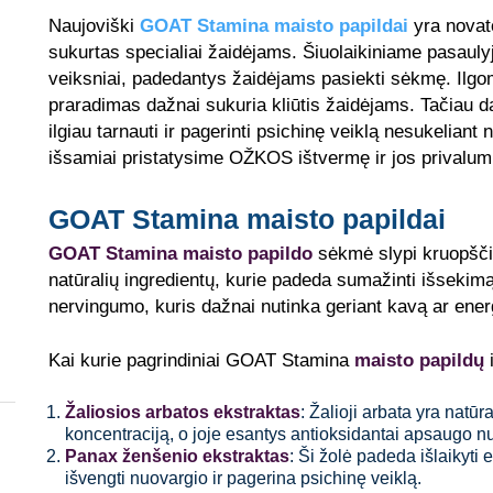
Naujoviški
GOAT Stamina maisto papildai
yra novat
sukurtas specialiai žaidėjams. Šiuolaikiniame pasaulyj
veiksniai, padedantys žaidėjams pasiekti sėkmę. Ilg
praradimas dažnai sukuria kliūtis žaidėjams. Tačiau 
ilgiau tarnauti ir pagerinti psichinę veiklą nesukelian
išsamiai pristatysime OŽKOS ištvermę ir jos privalum
GOAT Stamina maisto papildai
GOAT Stamina maisto papildo
sėkmė slypi kruopščia
natūralių ingredientų, kurie padeda sumažinti išsekim
nervingumo, kuris dažnai nutinka geriant kavą ar ener
Kai kurie pagrindiniai GOAT Stamina
maisto papildų
i
Žaliosios arbatos ekstraktas
: Žalioji arbata yra natūr
koncentraciją, o joje esantys antioksidantai apsaugo nu
Panax ženšenio ekstraktas
: Ši žolė padeda išlaikyti 
išvengti nuovargio ir pagerina psichinę veiklą.