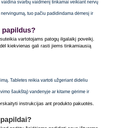
2, vaidina svarbų vaidmenį tinkamai veikiant nervų
ir nervingumą, tuo pačiu padidindama dėmesį ir
 papildus?
 suteikia vartotojams patogų ilgalaikį poveikį.
dėl kiekvienas gali rasti jiems tinkamiausią
dimą. Tabletes reikia vartoti užgeriant dideliu
avimo šaukštą) vandenyje ar kitame gėrime ir
skaityti instrukcijas ant produkto pakuotės.
papildai?