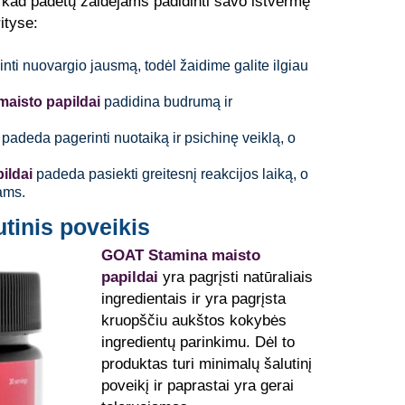
, kad padėtų žaidėjams padidinti savo ištvermę
ityse:
nti nuovargio jausmą, todėl žaidime galite ilgiau
aisto papildai
padidina budrumą ir
 padeda pagerinti nuotaiką ir psichinę veiklą, o
ildai
padeda pasiekti greitesnį reakcijos laiką, o
ams.
tinis poveikis
GOAT Stamina maisto
papildai
yra pagrįsti natūraliais
ingredientais ir yra pagrįsta
kruopščiu aukštos kokybės
ingredientų parinkimu. Dėl to
produktas turi minimalų šalutinį
poveikį ir paprastai yra gerai