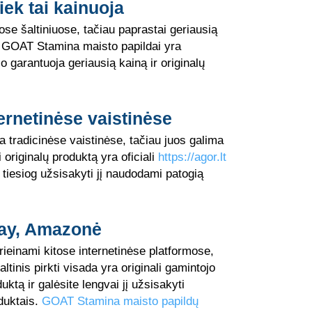
ek tai kainuoja
ose šaltiniuose, tačiau paprastai geriausią
. GOAT Stamina maisto papildai yra
o garantuoja geriausią kainą ir originalų
ernetinėse vaistinėse
ra tradicinėse vaistinėse, tačiau juos galima
i originalų produktą yra oficiali
https://agor.lt
r tiesiog užsisakyti jį naudodami patogią
Bay, Amazonė
rieinami kitose internetinėse platformose,
inis pirkti visada yra originali gamintojo
uktą ir galėsite lengvai jį užsisakyti
oduktais.
GOAT Stamina maisto papildų