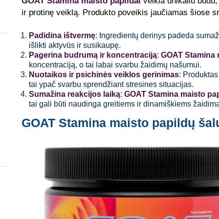
GOAT Stamina maisto papildai
veikia unikaliu būdu
ir protinę veiklą. Produkto poveikis jaučiamas šiose sr
Padidina ištvermę
: Ingredientų derinys padeda sumaži
išlikti aktyvūs ir susikaupę.
Pagerina budrumą ir koncentraciją
:
GOAT Stamina m
koncentraciją, o tai labai svarbu žaidimų našumui.
Nuotaikos ir psichinės veiklos gerinimas
: Produktas
tai ypač svarbu sprendžiant stresines situacijas.
Sumažina reakcijos laiką
:
GOAT Stamina maisto pap
tai gali būti naudinga greitiems ir dinamiškiems žaidim
GOAT Stamina maisto papildų šalu