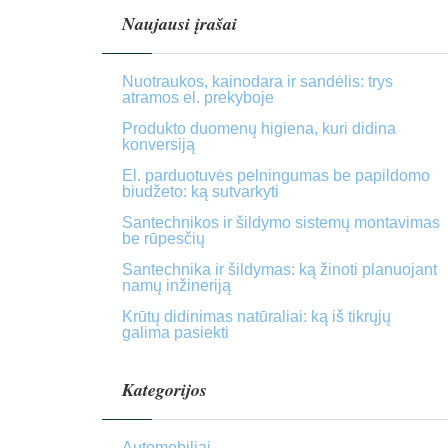
Naujausi įrašai
Nuotraukos, kainodara ir sandėlis: trys
atramos el. prekyboje
Produkto duomenų higiena, kuri didina
konversiją
El. parduotuvės pelningumas be papildomo
biudžeto: ką sutvarkyti
Santechnikos ir šildymo sistemų montavimas
be rūpesčių
Santechnika ir šildymas: ką žinoti planuojant
namų inžineriją
Krūtų didinimas natūraliai: ką iš tikrųjų
galima pasiekti
Kategorijos
Automobiliai