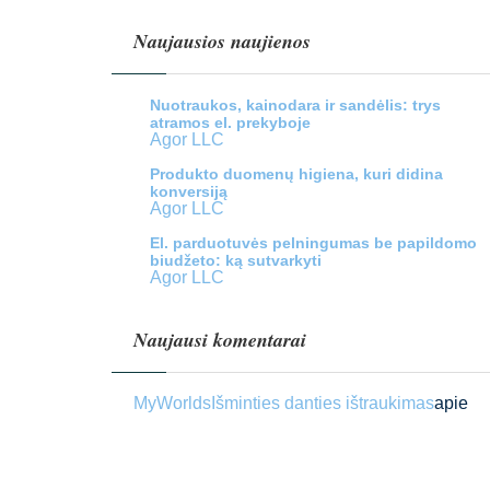
Naujausios naujienos
Nuotraukos, kainodara ir sandėlis: trys
atramos el. prekyboje
Agor LLC
Produkto duomenų higiena, kuri didina
konversiją
Agor LLC
El. parduotuvės pelningumas be papildomo
biudžeto: ką sutvarkyti
Agor LLC
Naujausi komentarai
MyWorlds
Išminties danties ištraukimas
apie