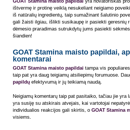
GOAT Stamina maisto papildai
yra novatoriškas pro
ištvermę ir protinę veiklą nesukeliant neigiamo poveikio
iš natūralių ingredientų, taip sumažinant šalutinio pov
gali žaisti ilgiau, išlikti susikaupę ir pasiekti geresni
dėmesio praradimas sutrukdytų jums pasiekti sėkmės
šiandien!
GOAT Stamina maisto papildai, ap
komentarai
GOAT Stamina maisto papildai
tampa vis populiaresn
taip pat yra daug teigiamų atsiliepimų forumuose. Da
papildų
efektyvumą ir jų teikiamą naudą.
Neigiamų komentarų taip pat pasitaiko, tačiau jie yra l
yra susiję su atskirais atvejais, kai vartotojai nepat
individualios reakcijos gali skirtis, o
GOAT Stamina ma
visiems.