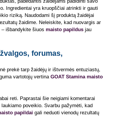
duktas, padedantis žaidėjams padidinti savo
. Ingredientai yra kruopščiai atrinkti ir gauti
eikio riziką. Naudodami šį produktą žaidėjai
ų rezultatų žaidime. Neleiskite, kad nuovargis ar
 – išbandykite šiuos
maisto papildus
jau
žvalgos, forumas,
ė prekė tarp žaidėjų ir ištvermės entuziastų,
uguma vartotojų vertina
GOAT Stamina maisto
abai reti. Paprastai šie neigiami komentarai
yrė laukiamo poveikio. Svarbu pažymėti, kad
isto papildai
gali neduoti vienodų rezultatų