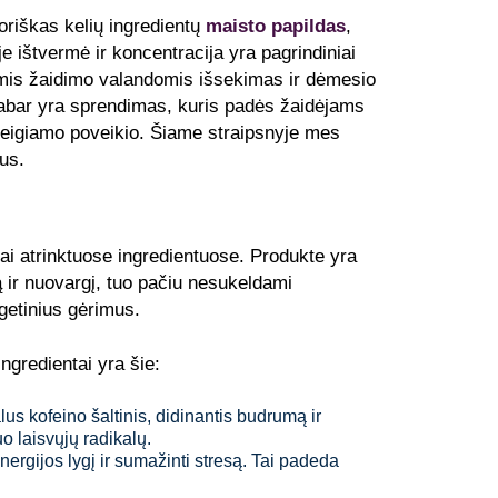
oriškas kelių ingredientų
maisto papildas
,
e ištvermė ir koncentracija yra pagrindiniai
omis žaidimo valandomis išsekimas ir dėmesio
dabar yra sprendimas, kuris padės žaidėjams
t neigiamo poveikio. Šiame straipsnyje mes
us.
i atrinktuose ingredientuose. Produkte yra
ą ir nuovargį, tuo pačiu nesukeldami
getinius gėrimus.
ngredientai yra šie:
alus kofeino šaltinis, didinantis budrumą ir
o laisvųjų radikalų.
energijos lygį ir sumažinti stresą. Tai padeda