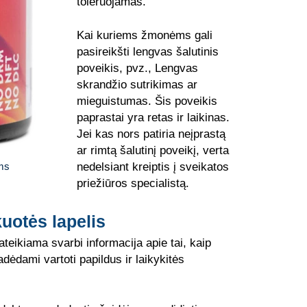
toleruojamas.
Kai kuriems žmonėms gali
pasireikšti lengvas šalutinis
poveikis, pvz., Lengvas
skrandžio sutrikimas ar
mieguistumas. Šis poveikis
paprastai yra retas ir laikinas.
Jei kas nors patiria neįprastą
ar rimtą šalutinį poveikį, verta
nedelsiant kreiptis į sveikatos
ems
priežiūros specialistą.
uotės lapelis
teikiama svarbi informacija apie tai, kaip
adėdami vartoti papildus ir laikykitės