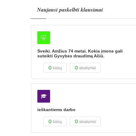
Naujausi paskelbti klausimai
Sveiki. Amžius 74 metai. Kokia įmone gali
suteikti Gyvybes draudimą Ačiū.
0
0
balsų
atsakymai
ieškantiems darbo
0
0
balsų
atsakymai