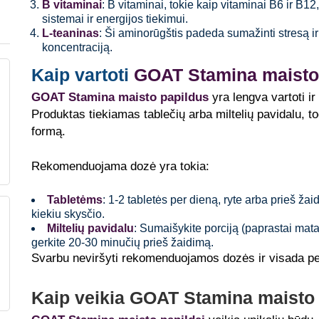
B vitaminai
: B vitaminai, tokie kaip vitaminai B6 ir B1
sistemai ir energijos tiekimui.
L-teaninas
: Ši aminorūgštis padeda sumažinti stresą 
koncentraciją.
Kaip vartoti
GOAT Stamina maisto
GOAT Stamina maisto papildus
yra lengva vartoti ir
Produktas tiekiamas tablečių arba miltelių pavidalu, to
formą.
Rekomenduojama dozė yra tokia:
Tabletėms
: 1-2 tabletės per dieną, ryte arba prieš žai
kiekiu skysčio.
Miltelių pavidalu
: Sumaišykite porciją (paprastai mat
gerkite 20-30 minučių prieš žaidimą.
Svarbu neviršyti rekomenduojamos dozės ir visada per
Kaip veikia GOAT Stamina maisto 