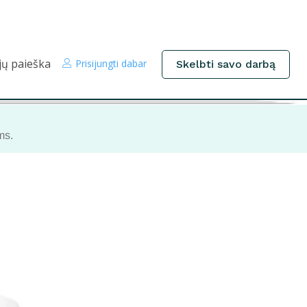
jų paieška
Prisijungti dabar
Skelbti savo darbą
ms.