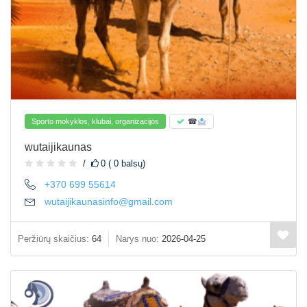
Sporto mokyklos, klubai, organizacijos
☎
wutaijikaunas
0 ( 0 balsų)
+370 699 55614
wutaijikaunasinfo@gmail.com
Peržiūrų skaičius:
64
Narys nuo:
2026-04-25