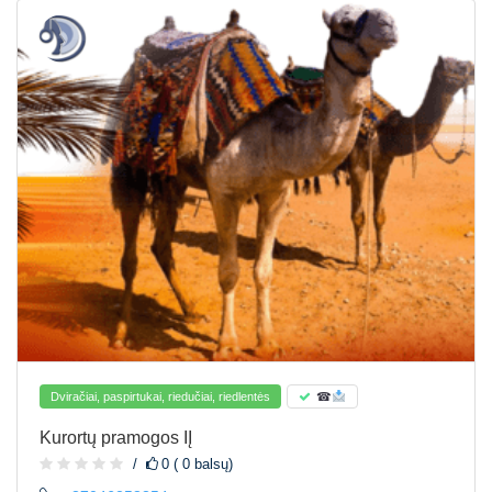
Dviračiai, paspirtukai, riedučiai, riedlentės
☎
Kurortų pramogos IĮ
0 ( 0 balsų)