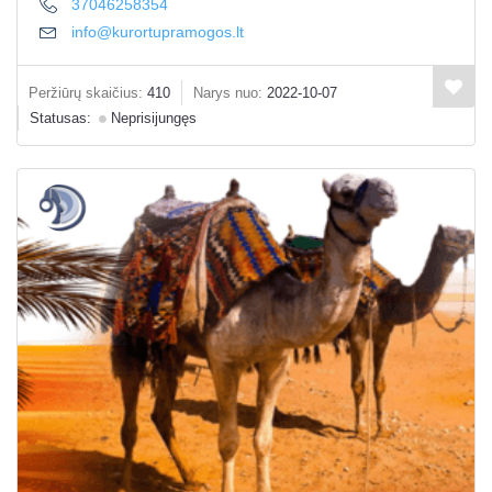
37046258354
info@kurortupramogos.lt
Peržiūrų skaičius:
410
Narys nuo:
2022-10-07
Statusas:
Neprisijungęs