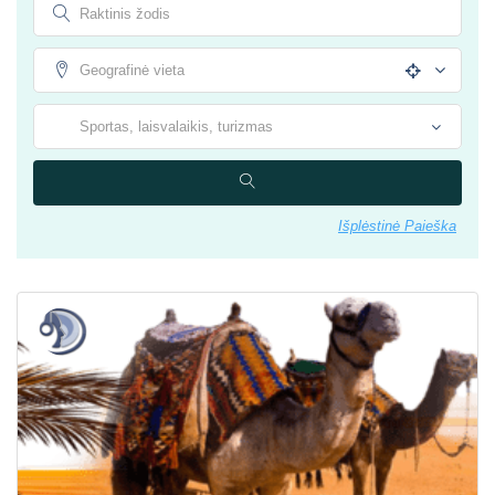
Išplėstinė Paieška