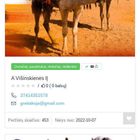
Dviračiai, paspirtukai, riedučiai, riedlentės
☎
A Višinskienės IĮ
0 ( 0 balsų)
37414351578
greitakoja@gmail.com
Peržiūrų skaičius:
453
Narys nuo:
2022-10-07