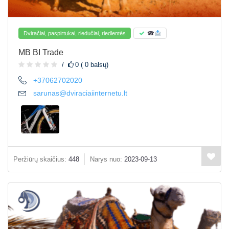
Dviračiai, paspirtukai, riedučiai, riedlentės
☎
MB BI Trade
0 ( 0 balsų)
+37062702020
sarunas@dviraciaiinternetu.lt
Peržiūrų skaičius:
448
Narys nuo:
2023-09-13