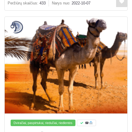
Peržiūrų skaičius:
433
Narys nuo:
2022-10-07
Dviračiai, paspirtukai, riedučiai, riedlentės
☎