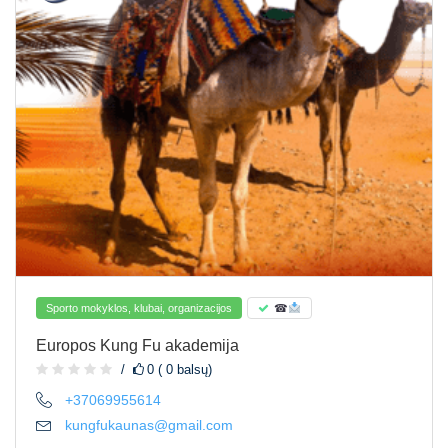
Sporto mokyklos, klubai, organizacijos
☎
Europos Kung Fu akademija
0 ( 0 balsų)
+37069955614
kungfukaunas@gmail.com