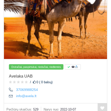
Dviračiai, paspirtukai, riedučiai, riedlentės
☎
Avelaka UAB
0 ( 0 balsų)
37069988254
info@avela.lt
Peržiūrų skaičius:
529
Narys nuo:
2022-10-07