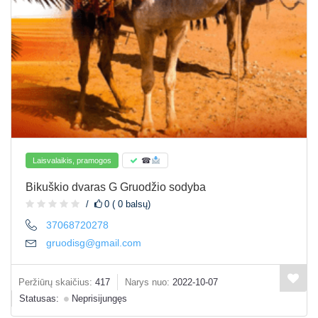
Laisvalaikis, pramogos
☎
Bikuškio dvaras G Gruodžio sodyba
0 ( 0 balsų)
37068720278
gruodisg@gmail.com
Peržiūrų skaičius:
417
Narys nuo:
2022-10-07
Statusas:
Neprisijungęs