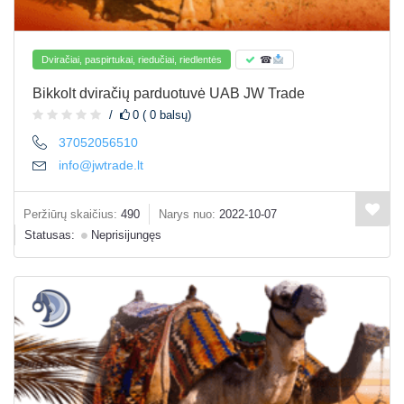
Dviračiai, paspirtukai, riedučiai, riedlentės
☎
Bikkolt dviračių parduotuvė UAB JW Trade
0 ( 0 balsų)
37052056510
info@jwtrade.lt
Peržiūrų skaičius:
490
Narys nuo:
2022-10-07
Statusas:
Neprisijungęs