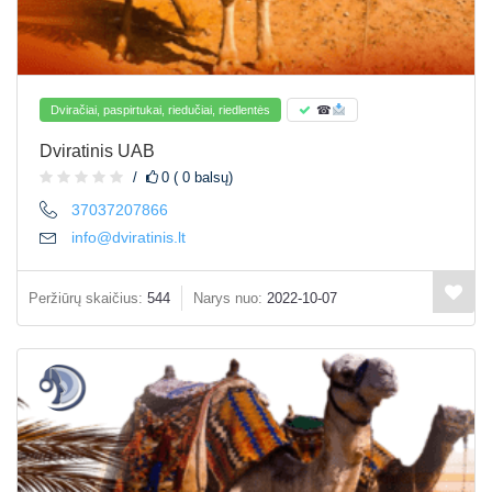
Dviračiai, paspirtukai, riedučiai, riedlentės
☎
Dviratinis UAB
0 ( 0 balsų)
37037207866
info@dviratinis.lt
Peržiūrų skaičius:
544
Narys nuo:
2022-10-07