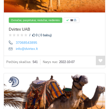
Dviračiai, paspirtukai, riedučiai, riedlentės
☎
Dvirtex UAB
0 ( 0 balsų)
37068543895
info@dvirtex.lt
Peržiūrų skaičius:
541
Narys nuo:
2022-10-07