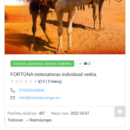
Dviračiai, paspirtukai, riedučiai, riedlentės
☎
FORTŪNA motosalonas individuali veikla
0 ( 0 balsų)
37065924804
info@motoapranga.eu
Peržiūrų skaičius:
407
Narys nuo:
2022-10-07
Statusas:
Neprisijungęs