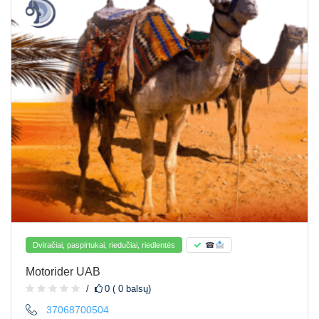
Dviračiai, paspirtukai, riedučiai, riedlentės
☎
Motorider UAB
0 ( 0 balsų)
37068700504