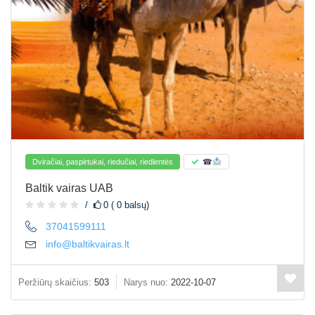
Dviračiai, paspirtukai, riedučiai, riedlentės
☎
Baltik vairas UAB
0 ( 0 balsų)
37041599111
info@baltikvairas.lt
Peržiūrų skaičius:
503
Narys nuo:
2022-10-07