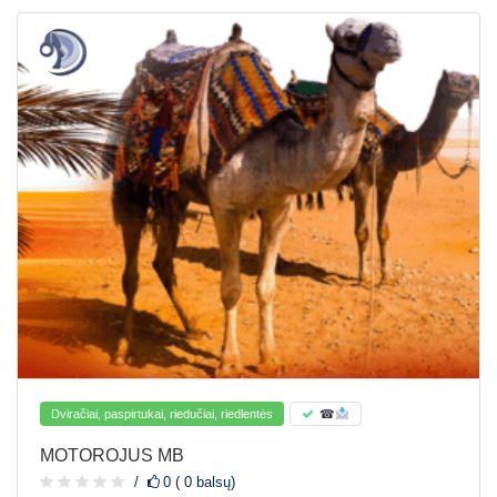
Dviračiai, paspirtukai, riedučiai, riedlentės
☎
MOTOROJUS MB
0 ( 0 balsų)