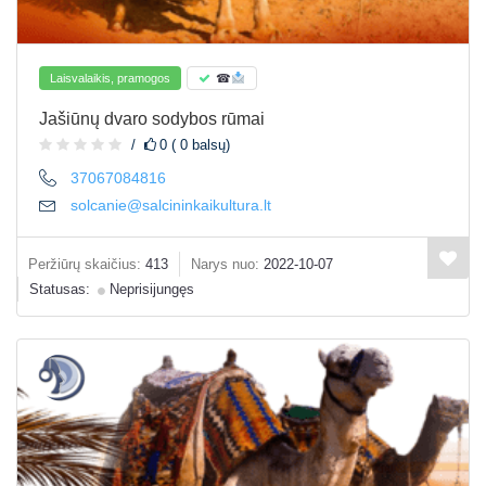
Laisvalaikis, pramogos
☎
Jašiūnų dvaro sodybos rūmai
0 ( 0 balsų)
37067084816
solcanie@salcininkaikultura.lt
Peržiūrų skaičius:
413
Narys nuo:
2022-10-07
Statusas:
Neprisijungęs