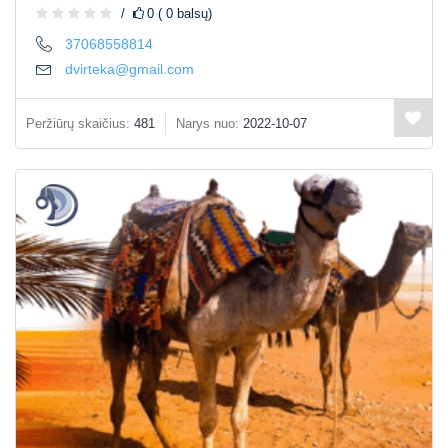
0 ( 0 balsų)
37068558814
dvirteka@gmail.com
Peržiūrų skaičius:
481
Narys nuo:
2022-10-07