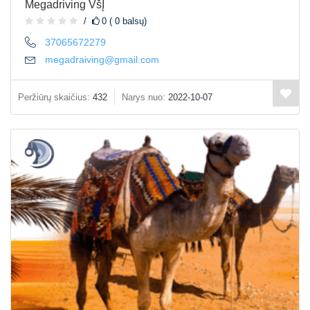
Megadriving VšĮ
0 ( 0 balsų)
37065672279
megadraiving@gmail.com
Peržiūrų skaičius:
432
Narys nuo:
2022-10-07