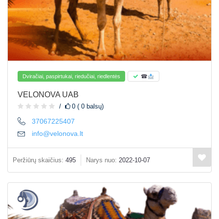
Dviračiai, paspirtukai, riedučiai, riedlentės
☎
VELONOVA UAB
0 ( 0 balsų)
37067225407
info@velonova.lt
Peržiūrų skaičius:
495
Narys nuo:
2022-10-07