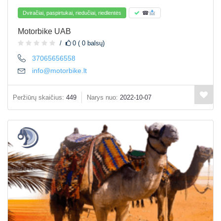
Dviračiai, paspirtukai, riedučiai, riedlentės
☎
Motorbike UAB
0 ( 0 balsų)
37065656558
info@motorbike.lt
Peržiūrų skaičius:
449
Narys nuo:
2022-10-07