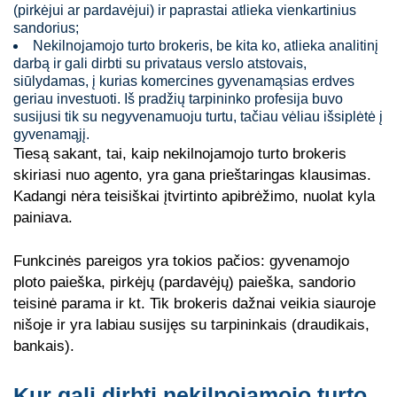
(pirkėjui ar pardavėjui) ir paprastai atlieka vienkartinius
sandorius;
Nekilnojamojo turto brokeris, be kita ko, atlieka analitinį
darbą ir gali dirbti su privataus verslo atstovais,
siūlydamas, į kurias komercines gyvenamąsias erdves
geriau investuoti. Iš pradžių tarpininko profesija buvo
susijusi tik su negyvenamuoju turtu, tačiau vėliau išsiplėtė į
gyvenamąjį.
Tiesą sakant, tai, kaip nekilnojamojo turto brokeris
skiriasi nuo agento, yra gana prieštaringas klausimas.
Kadangi nėra teisiškai įtvirtinto apibrėžimo, nuolat kyla
painiava.
Funkcinės pareigos yra tokios pačios: gyvenamojo
ploto paieška, pirkėjų (pardavėjų) paieška, sandorio
teisinė parama ir kt. Tik brokeris dažnai veikia siauroje
nišoje ir yra labiau susijęs su tarpininkais (draudikais,
bankais).
Kur gali dirbti nekilnojamojo turto