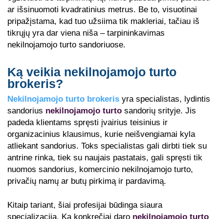
ar išsinuomoti kvadratinius metrus. Be to, visuotinai
pripažįstama, kad tuo užsiima tik makleriai, tačiau iš
tikrųjų yra dar viena niša – tarpininkavimas
nekilnojamojo turto sandoriuose.
Ką veikia nekilnojamojo turto
brokeris?
Nekilnojamojo turto brokeris
yra specialistas, lydintis
sandorius
nekilnojamojo turto
sandorių srityje. Jis
padeda klientams spręsti įvairius teisinius ir
organizacinius klausimus, kurie neišvengiamai kyla
atliekant sandorius. Toks specialistas gali dirbti tiek su
antrine rinka, tiek su naujais pastatais, gali spręsti tik
nuomos sandorius, komercinio nekilnojamojo turto,
privačių namų ar butų pirkimą ir pardavimą.
Kitaip tariant, šiai profesijai būdinga siaura
specializacija. Ką konkrečiai daro
nekilnojamojo turto