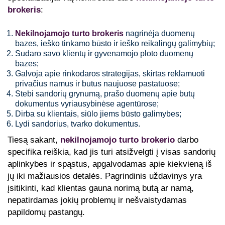
brokeris
:
Nekilnojamojo turto brokeris
nagrinėja duomenų
bazes, ieško tinkamo būsto ir ieško reikalingų galimybių;
Sudaro savo klientų ir gyvenamojo ploto duomenų
bazes;
Galvoja apie rinkodaros strategijas, skirtas reklamuoti
privačius namus ir butus naujuose pastatuose;
Stebi sandorių grynumą, prašo duomenų apie butų
dokumentus vyriausybinėse agentūrose;
Dirba su klientais, siūlo jiems būsto galimybes;
Lydi sandorius, tvarko dokumentus.
Tiesą sakant,
nekilnojamojo turto brokerio
darbo
specifika reiškia, kad jis turi atsižvelgti į visas sandorių
aplinkybes ir spąstus, apgalvodamas apie kiekvieną iš
jų iki mažiausios detalės. Pagrindinis uždavinys yra
įsitikinti, kad klientas gauna norimą butą ar namą,
nepatirdamas jokių problemų ir nešvaistydamas
papildomų pastangų.