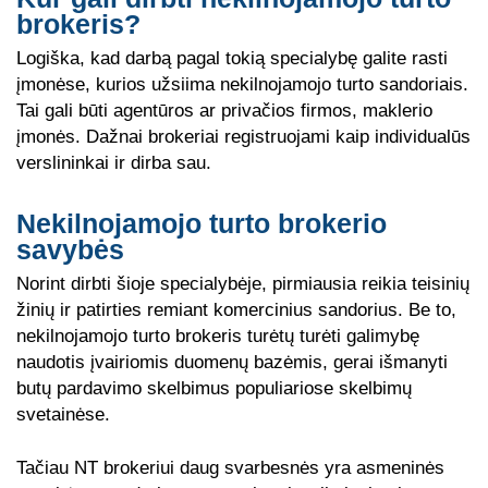
brokeris?
Logiška, kad darbą pagal tokią specialybę galite rasti
įmonėse, kurios užsiima nekilnojamojo turto sandoriais.
Tai gali būti agentūros ar privačios firmos, maklerio
įmonės. Dažnai brokeriai registruojami kaip individualūs
verslininkai ir dirba sau.
Nekilnojamojo turto brokerio
savybės
Norint dirbti šioje specialybėje, pirmiausia reikia teisinių
žinių ir patirties remiant komercinius sandorius. Be to,
nekilnojamojo turto brokeris turėtų turėti galimybę
naudotis įvairiomis duomenų bazėmis, gerai išmanyti
butų pardavimo skelbimus populiariose skelbimų
svetainėse.
Tačiau NT brokeriui daug svarbesnės yra asmeninės