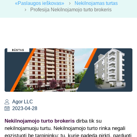
«Paslaugos ieškovas»
Nekilnojamas turtas
Profesija Nekilnojamojo turto brokeris
Agor LLC
2023-04-28
Nekilnojamojo turto brokeris
dirba tik su
nekilnojamuoju turtu. Nekilnojamojo turto rinka negali
egzistuoti be tarpininkų: tų, kurie padeda pirkti, parduoti