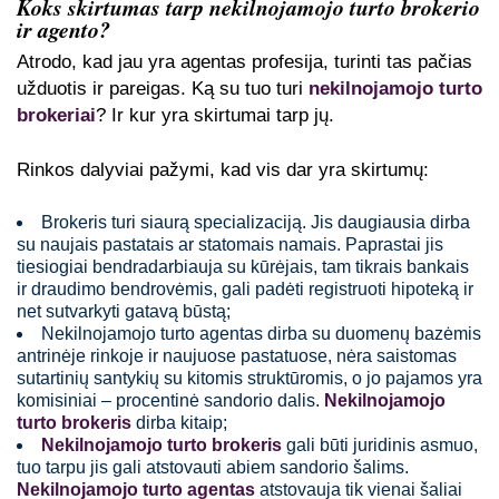
Koks skirtumas tarp nekilnojamojo turto brokerio
ir agento?
Atrodo, kad jau yra agentas profesija, turinti tas pačias
užduotis ir pareigas. Ką su tuo turi
nekilnojamojo turto
brokeriai
? Ir kur yra skirtumai tarp jų.
Rinkos dalyviai pažymi, kad vis dar yra skirtumų:
Brokeris turi siaurą specializaciją. Jis daugiausia dirba
su naujais pastatais ar statomais namais. Paprastai jis
tiesiogiai bendradarbiauja su kūrėjais, tam tikrais bankais
ir draudimo bendrovėmis, gali padėti registruoti hipoteką ir
net sutvarkyti gatavą būstą;
Nekilnojamojo turto agentas dirba su duomenų bazėmis
antrinėje rinkoje ir naujuose pastatuose, nėra saistomas
sutartinių santykių su kitomis struktūromis, o jo pajamos yra
komisiniai – procentinė sandorio dalis.
Nekilnojamojo
turto brokeris
dirba kitaip;
Nekilnojamojo turto brokeris
gali būti juridinis asmuo,
tuo tarpu jis gali atstovauti abiem sandorio šalims.
Nekilnojamojo turto agentas
atstovauja tik vienai šaliai