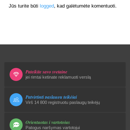
Jūs turite būti
logged
, kad galėtumėte komentuoti.
Pateikite savo svetainę
jei rimtai ketinate reklamuoti verslą
Patvirtinti paslaugų teikėjai
Virš 14 800 registruotu paslaugų teikėjų
Orientuotas į vartotojus
Patogus naršymas vartotojui