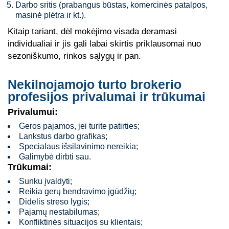
Darbo sritis (prabangus būstas, komercinės patalpos,
masinė plėtra ir kt.).
Kitaip tariant, dėl mokėjimo visada deramasi
individualiai ir jis gali labai skirtis priklausomai nuo
sezoniškumo, rinkos sąlygų ir pan.
Nekilnojamojo turto brokerio
profesijos privalumai ir trūkumai
Privalumui:
Geros pajamos, jei turite patirties;
Lankstus darbo grafikas;
Specialaus išsilavinimo nereikia;
Galimybė dirbti sau.
Trūkumai:
Sunku įvaldyti;
Reikia gerų bendravimo įgūdžių;
Didelis streso lygis;
Pajamų nestabilumas;
Konfliktinės situacijos su klientais;