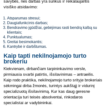
savybės, nes darbas yra sunkus ir reikalaujantis
visiško atsidavimo:
Atsparumas stresui;
Daugiafunkcinis darbas;
Bendravimo įgūdžiai, gebėjimas rasti bendrą kalbą su
klientais;
Punktualumas;
Greitai besimokantis;
Kantrybė ir darbštumas.
Kaip tapti nekilnojamojo turto
brokeriu
Kiekvienam, dirbančiam tarpininkavimo versle,
pirmiausia svarbi patirtis, išsilavinimas – antraeilis.
Kaip rodo praktika, nekilnojamojo turto srityje brokeriais
sėkmingai dirba žmonės, turintys aukštąjį ir vidurinį
specializuotą išsilavinimą. Kur kas daug geresne
orientacija turi teisės absolventai, rinkodaros
specialistai ar vadybininkai.