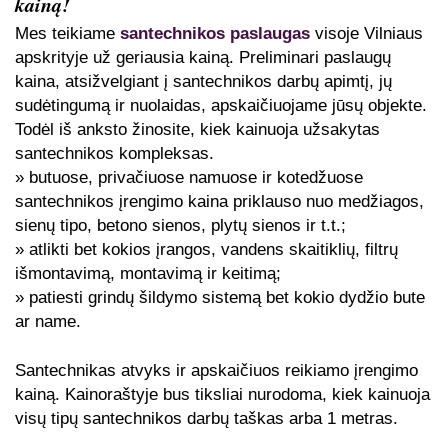
kainą!
Mes teikiame
santechnikos paslaugas
visoje Vilniaus
apskrityje už geriausia kainą. Preliminari paslaugų
kaina, atsižvelgiant į santechnikos darbų apimtį, jų
sudėtingumą ir nuolaidas, apskaičiuojame jūsų objekte.
Todėl iš anksto žinosite, kiek kainuoja užsakytas
santechnikos kompleksas.
» butuose, privačiuose namuose ir kotedžuose
santechnikos įrengimo kaina priklauso nuo medžiagos,
sienų tipo, betono sienos, plytų sienos ir t.t.;
» atlikti bet kokios įrangos, vandens skaitiklių, filtrų
išmontavimą, montavimą ir keitimą;
» patiesti grindų šildymo sistemą bet kokio dydžio bute
ar name.
Santechnikas atvyks ir apskaičiuos reikiamo įrengimo
kainą. Kainoraštyje bus tiksliai nurodoma, kiek kainuoja
visų tipų santechnikos darbų taškas arba 1 metras.