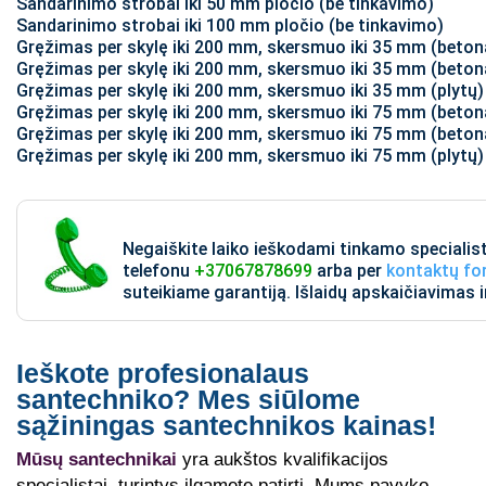
Sandarinimo strobai iki 50 mm pločio (be tinkavimo)
Sandarinimo strobai iki 100 mm pločio (be tinkavimo)
Gręžimas per skylę iki 200 mm, skersmuo iki 35 mm (beton
Gręžimas per skylę iki 200 mm, skersmuo iki 35 mm (beto
Gręžimas per skylę iki 200 mm, skersmuo iki 35 mm (plytų)
Gręžimas per skylę iki 200 mm, skersmuo iki 75 mm (beton
Gręžimas per skylę iki 200 mm, skersmuo iki 75 mm (beto
Gręžimas per skylę iki 200 mm, skersmuo iki 75 mm (plytų)
Negaiškite laiko ieškodami tinkamo speciali
telefonu
+37067878699
arba per
kontaktų f
suteikiame garantiją. Išlaidų apskaičiavimas
Ieškote profesionalaus
santechniko? Mes siūlome
sąžiningas santechnikos kainas!
Mūsų santechnikai
yra aukštos kvalifikacijos
specialistai, turintys ilgametę patirtį. Mums pavyko