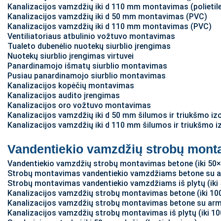
Kanalizacijos vamzdžių iki d 110 mm montavimas (polietil
Kanalizacijos vamzdžių iki d 50 mm montavimas (PVC)
Kanalizacijos vamzdžių iki d 110 mm montavimas (PVC)
Ventiliatoriaus atbulinio vožtuvo montavimas
Tualeto dubenėlio nuotekų siurblio įrengimas
Nuotekų siurblio įrengimas virtuvei
Panardinamojo išmatų siurblio montavimas
Pusiau panardinamojo siurblio montavimas
Kanalizacijos kopėčių montavimas
Kanalizacijos audito įrengimas
Kanalizacijos oro vožtuvo montavimas
Kanalizacijos vamzdžių iki d 50 mm šilumos ir triukšmo izo
Kanalizacijos vamzdžių iki d 110 mm šilumos ir triukšmo iz
Vandentiekio vamzdžių strobų monta
Vandentiekio vamzdžių strobų montavimas betone (iki 50
Strobų montavimas vandentiekio vamzdžiams betone su a
Strobų montavimas vandentiekio vamzdžiams iš plytų (ik
Kanalizacijos vamzdžių strobų montavimas betone (iki 1
Kanalizacijos vamzdžių strobų montavimas betone su arm
Kanalizacijos vamzdžių strobų montavimas iš plytų (iki 