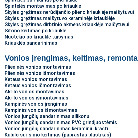
Spintelės montavimas po kriaukle
Skylės gręžimas nerūdijančio plieno kriauklėje maišytuvui
Skylės gręžimas maišytuvo keraminėje kriauklėje
Skylės gręžimas dirbtinio akmens kriauklėje maišytuvui
Sifono keitimas po kriaukle
Nuotėkio po kriaukle taisymas
Kriauklės sandarinimas
Vonios įrengimas, keitimas, remont
Plieninės vonios montavimas
Plieninės vonios išmontavimas
Ketaus vonios montavimas
Ketaus vonios išmontavimas
Akrilo vonios montavimas
Akrilo vonios išmontavimas
Kampinės vonios įrengimas
Kampinės vonios išmontavimas
Vonios jungčių sandarinimas silikonu
Vonios jungčių sandarinimas PVC grindjuostėmis
Vonios jungčių sandarinimas keraminiu kraštu
Kubilo surišimo keitimas (paprastas plastikas)