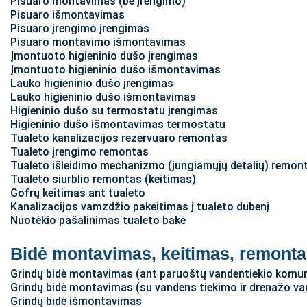
Pisuaro montavimas (be įrengimo)
Pisuaro išmontavimas
Pisuaro įrengimo įrengimas
Pisuaro montavimo išmontavimas
Įmontuoto higieninio dušo įrengimas
Įmontuoto higieninio dušo išmontavimas
Lauko higieninio dušo įrengimas
Lauko higieninio dušo išmontavimas
Higieninio dušo su termostatu įrengimas
Higieninio dušo išmontavimas termostatu
Tualeto kanalizacijos rezervuaro remontas
Tualeto įrengimo remontas
Tualeto išleidimo mechanizmo (jungiamųjų detalių) remont
Tualeto siurblio remontas (keitimas)
Gofrų keitimas ant tualeto
Kanalizacijos vamzdžio pakeitimas į tualeto dubenį
Nuotėkio pašalinimas tualeto bake
Bidė montavimas, keitimas, remont
Grindų bidė montavimas (ant paruoštų vandentiekio komun
Grindų bidė montavimas (su vandens tiekimo ir drenažo v
Grindų bidė išmontavimas