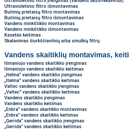
Ultravioletinio filtro įrengimas (vandens dezinfekavimui)
Ultravioletinio filtro išmontavimas
Buitinių prietaisų filtro montavimas
Buitinių prietaisų filtro išmontavimas
Vandens minkštiklio montavimas
Vandens minkštiklio išmontavimas
Kasetės keitimas
Skalavimas šiurkščiavilnių arba smulkių filtrų
Vandens skaitiklių montavimas, kei
Išmaniojo vandens skaitiklio įrengimas
Išmaniojo vandens skaitiklio keitimas
„Itelma” vandens skaitiklio įrengimas
„Itelma” vandens skaitiklio keitimas
Valtec vandens skaitiklio įrengimas
„Valtec” vandens skaitiklio keitimas
Vandens skaitiklio įrengimas
Vandens skaitiklio keitimas
„Enbra” vandens skaitiklio montavimas
„Enbra” vandens skaitiklio keitimas
„Gerrida” vandens skaitiklio įrengimas
„Gerrida” vandens skaitiklio keitimas