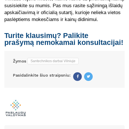
susisiekite su mumis. Pas mus rasite sąžiningą išlaidų
apskaičiavimą ir oficialią sutartį, kurioje nelieka vietos
paslėptiems mokesčiams ir kainų didinimui.
Turite klausimų? Palikite
prašymą nemokamai konsultacijai!
Žymos
Santechnikos darbai Vilniuje
Pasidalinkite šiuo straipsniu:
Facebook
Twitter