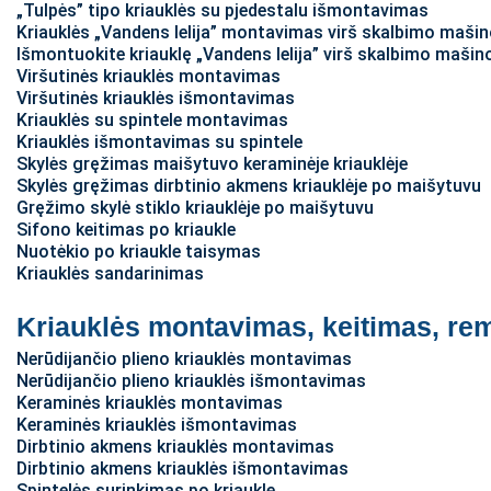
„Tulpės” tipo kriauklės su pjedestalu išmontavimas
Kriauklės „Vandens lelija” montavimas virš skalbimo maši
Išmontuokite kriauklę „Vandens lelija” virš skalbimo mašin
Viršutinės kriauklės montavimas
Viršutinės kriauklės išmontavimas
Kriauklės su spintele montavimas
Kriauklės išmontavimas su spintele
Skylės gręžimas maišytuvo keraminėje kriauklėje
Skylės gręžimas dirbtinio akmens kriauklėje po maišytuvu
Gręžimo skylė stiklo kriauklėje po maišytuvu
Sifono keitimas po kriaukle
Nuotėkio po kriaukle taisymas
Kriauklės sandarinimas
Kriauklės montavimas, keitimas, re
Nerūdijančio plieno kriauklės montavimas
Nerūdijančio plieno kriauklės išmontavimas
Keraminės kriauklės montavimas
Keraminės kriauklės išmontavimas
Dirbtinio akmens kriauklės montavimas
Dirbtinio akmens kriauklės išmontavimas
Spintelės surinkimas po kriaukle