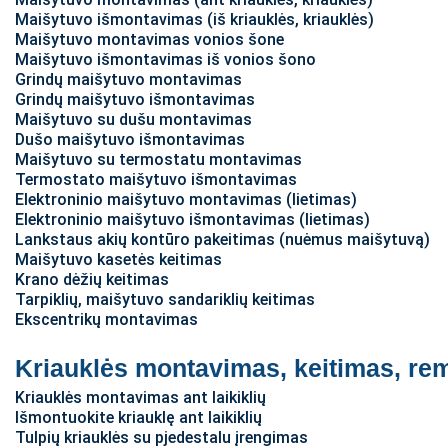
Maišytuvo išmontavimas (iš kriauklės, kriauklės)
Maišytuvo montavimas vonios šone
Maišytuvo išmontavimas iš vonios šono
Grindų maišytuvo montavimas
Grindų maišytuvo išmontavimas
Maišytuvo su dušu montavimas
Dušo maišytuvo išmontavimas
Maišytuvo su termostatu montavimas
Termostato maišytuvo išmontavimas
Elektroninio maišytuvo montavimas (lietimas)
Elektroninio maišytuvo išmontavimas (lietimas)
Lankstaus akių kontūro pakeitimas (nuėmus maišytuvą)
Maišytuvo kasetės keitimas
Krano dėžių keitimas
Tarpiklių, maišytuvo sandariklių keitimas
Ekscentrikų montavimas
Kriauklės montavimas, keitimas, re
Kriauklės montavimas ant laikiklių
Išmontuokite kriauklę ant laikiklių
Tulpių kriauklės su pjedestalu įrengimas