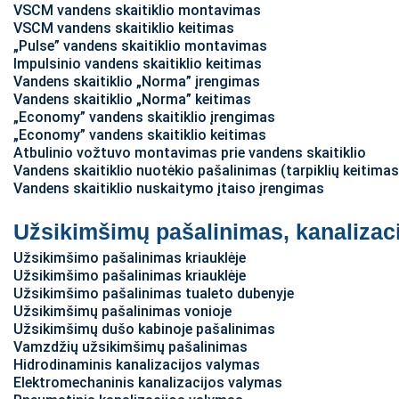
VSCM vandens skaitiklio montavimas
VSCM vandens skaitiklio keitimas
„Pulse” vandens skaitiklio montavimas
Impulsinio vandens skaitiklio keitimas
Vandens skaitiklio „Norma” įrengimas
Vandens skaitiklio „Norma” keitimas
„Economy” vandens skaitiklio įrengimas
„Economy” vandens skaitiklio keitimas
Atbulinio vožtuvo montavimas prie vandens skaitiklio
Vandens skaitiklio nuotėkio pašalinimas (tarpiklių keitimas
Vandens skaitiklio nuskaitymo įtaiso įrengimas
Užsikimšimų pašalinimas, kanalizac
Užsikimšimo pašalinimas kriauklėje
Užsikimšimo pašalinimas kriauklėje
Užsikimšimo pašalinimas tualeto dubenyje
Užsikimšimų pašalinimas vonioje
Užsikimšimų dušo kabinoje pašalinimas
Vamzdžių užsikimšimų pašalinimas
Hidrodinaminis kanalizacijos valymas
Elektromechaninis kanalizacijos valymas