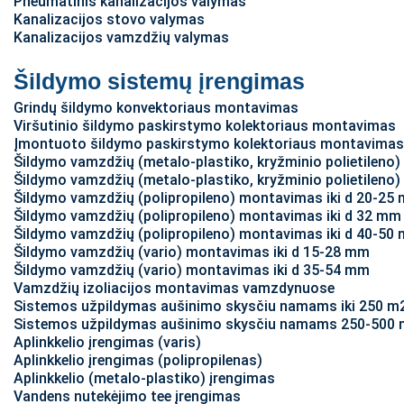
Pneumatinis kanalizacijos valymas
Kanalizacijos stovo valymas
Kanalizacijos vamzdžių valymas
Šildymo sistemų įrengimas
Grindų šildymo konvektoriaus montavimas
Viršutinio šildymo paskirstymo kolektoriaus montavimas
Įmontuoto šildymo paskirstymo kolektoriaus montavimas 
Šildymo vamzdžių (metalo-plastiko, kryžminio polietileno
Šildymo vamzdžių (metalo-plastiko, kryžminio polietileno
Šildymo vamzdžių (polipropileno) montavimas iki d 20-25
Šildymo vamzdžių (polipropileno) montavimas iki d 32 mm
Šildymo vamzdžių (polipropileno) montavimas iki d 40-50
Šildymo vamzdžių (vario) montavimas iki d 15-28 mm
Šildymo vamzdžių (vario) montavimas iki d 35-54 mm
Vamzdžių izoliacijos montavimas vamzdynuose
Sistemos užpildymas aušinimo skysčiu namams iki 250 m2 
Sistemos užpildymas aušinimo skysčiu namams 250-500 m2
Aplinkkelio įrengimas (varis)
Aplinkkelio įrengimas (polipropilenas)
Aplinkkelio (metalo-plastiko) įrengimas
Vandens nutekėjimo tee įrengimas