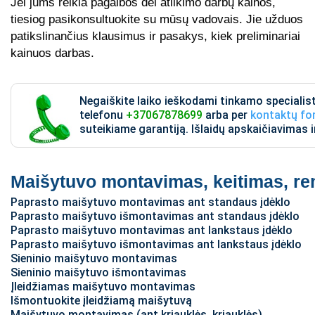
Jei jums reikia pagalbos dėl atlikimo darbų kainos,
tiesiog pasikonsultuokite su mūsų vadovais. Jie užduos
patikslinančius klausimus ir pasakys, kiek preliminariai
kainuos darbas.
Negaiškite laiko ieškodami tinkamo speciali
telefonu
+37067878699
arba per
kontaktų f
suteikiame garantiją. Išlaidų apskaičiavimas
Maišytuvo montavimas, keitimas, r
Paprasto maišytuvo montavimas ant standaus įdėklo
Paprasto maišytuvo išmontavimas ant standaus įdėklo
Paprasto maišytuvo montavimas ant lankstaus įdėklo
Paprasto maišytuvo išmontavimas ant lankstaus įdėklo
Sieninio maišytuvo montavimas
Sieninio maišytuvo išmontavimas
Įleidžiamas maišytuvo montavimas
Išmontuokite įleidžiamą maišytuvą
Maišytuvo montavimas (ant kriauklės, kriauklės)