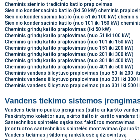
Cheminis sieninio tradicinio katilo praplovimas
Sieninio kondensacinio katilo (iki 50 kW) cheminis praplov
Sieninio kondensacinio katilo (nuo 51 iki 100 kW) chemini
Sieninio kondensacinio katilo (nuo 101 iki 150 kW) chemin
Cheminis grindų katilo praplovimas (iki 50 kW)
Cheminis grindų katilo praplovimas (nuo 51 iki 100 kW)
Cheminis grindų katilo praplovimas (nuo 101 iki 150 kW)
Cheminis grindų katilo praplovimas (nuo 151 iki 200 kW)
Cheminis grindų katilo praplovimas (nuo 201 iki 300 kW)
Cheminis grindų katilo praplovimas (nuo 301 iki 400 kW)
Cheminis grindų katilo praplovimas (nuo 401 iki 500 kW)
Cheminis vandens šildytuvo praplovimas (nuo 50 iki 200 lit
Cheminis vandens šildytuvo praplovimas (nuo 201 iki 300 li
Cheminis vandens šildytuvo praplovimas (nuo 301 iki 500 li
Vandens tiekimo sistemos įrengima
Vandens tiekimo punkto įrengimas (šalto ar karšto vanden
Paskirstymo kolektoriaus, skirto šalto ir karšto vandens t
Santechnikos spintelės sąskaitos faktūros montavimas
Įmontuotos santechnikos spintelės montavimas (paruošto
Vandens tiekimas į šildomą rankšluosčių džiovintuvą