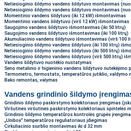
Netiesioginio šildymo vandens šildytuvo montavimas (nuo 3
Netiesioginio šildymo vandens šildytuvo montavimas (nuo 
Momentinio vandens šildytuvo (iki 12 kW) išmontavimas
Momentinio vandens šildytuvo (virš 12 kW) išmontavimas
Saugojimo vandens šildytuvo išmontavimas (iki 50 litrų)
Saugojimo vandens šildytuvo išmontavimas (iki 100 litrų)
Akumuliacinio vandens šildytuvo išmontavimas (virš 100 li
Netiesioginio šildymo vandens šildytuvo (iki 100 litrų) iš
Netiesioginio šildymo vandens šildytuvo (iki 500 litrų) iš
Netiesioginio šildymo vandens šildytuvo (virš 500 litrų) i
Vandens šildytuvo nuotėkio nustatymas
Seno metalinio ir higieninio vandens šildytuvo nutekėjimo
Termometro, termostato, temperatūros jutiklio, valdymo 
Bako remontas, valymas
Vandens grindinio šildymo įrengima
Grindinio šildymo paskirstymo kolektoriaus įrengimas (
Viršutinės viršutinės paskirstymo kolektoriaus spintelės
Grindinio šildymo temperatūros kontrolės grupės įrengim
„Unibox” temperatūros reguliatoriaus įdiegimas
Cirkuliacinio siurblio montavimas iki d 32 mm