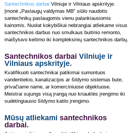
Santechnikos darbai
Vilniuje ir Vilniaus apskrityje.
Įmonė „Paslaugų valdymas MB” siūlo naudotis
santechnikų paslaugomis vienu palankiausiomis
kainomis. Nuolat kokybiškai nebrangiai atliekame visus
santechnikos darbus nuo smulkaus buitinio remonto,
maišytuvo keitimo iki kompleksinių santechnikos darbų.
Santechnikos darbai
Vilniuje ir
Vilniaus apskrityje.
Kvalifikuoti santechnikai patikimai sumontuos
vandentiekio, kanalizacijos ar šildymo sistemas bute,
privačiame name, ar komerciniuose objektuose.
Meistrai sujungs visą įrangą nuo kriauklės įrengimo iki
sudėtingiausio šildymo katilo įrengimo.
Mūsų atliekami
santechnikos
darbai
.