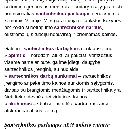
sudominti geriausius meistrus ir sudaryti sąlygas teikti
profesionalias
santechnikos paslaugas
geriausiomis
kainomis Vilniuje. Mes garantuojame aukštos kokybės
bet kokio sudėtingumo
santechnikos darbus
,
ekstremalių situacijų nebuvimą ir prieinamas kainas.
Galutinė
santechnikos darbų kaina
priklauso nuo:
» apimtis
– norėdami atlikti ar pakeisti vamzdžius
visame name ar bute, galime įdiegti daugybę
santechnikos įrenginių su nuolaida;
» santechnikos darbų sunkumai
– santechnikos
įrengimo ar pakeitimo kainos sunkiomis sąlygomis,
darbas su brangiomis medžiagomis ir santechnika yra
šiek tiek didesnės nei vidutinės kainos;
» skubumas
– skubiai, ne eilės tvarka, mokama
atskirai pagal susitarimą.
Santechnikos paslaugos už iš anksto sutarta