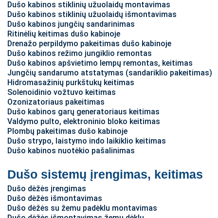
Dušo kabinos stiklinių užuolaidų montavimas
Dušo kabinos stiklinių užuolaidų išmontavimas
Dušo kabinos jungčių sandarinimas
Ritinėlių keitimas dušo kabinoje
Drenažo perpildymo pakeitimas dušo kabinoje
Dušo kabinos režimo jungiklio remontas
Dušo kabinos apšvietimo lempų remontas, keitimas
Jungčių sandarumo atstatymas (sandariklio pakeitimas)
Hidromasažinių purkštukų keitimas
Solenoidinio vožtuvo keitimas
Ozonizatoriaus pakeitimas
Dušo kabinos garų generatoriaus keitimas
Valdymo pulto, elektroninio bloko keitimas
Plombų pakeitimas dušo kabinoje
Dušo strypo, laistymo indo laikiklio keitimas
Dušo kabinos nuotėkio pašalinimas
Dušo sistemų įrengimas, keitimas
Dušo dėžės įrengimas
Dušo dėžės išmontavimas
Dušo dėžės su žemu padėklu montavimas
Dušo dėžės išmontavimas žemu dėklu