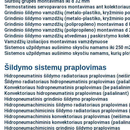
Siurblių grupės montavimas iki d 32 mm
Termostatinės servopavaros montavimas ant kolektoriau
Grindinio šildymo vamzdžių (metalo-plastiko, kryžminio p
Grindinio šildymo vamzdžių (metalo-plastiko, kryžminio p
Grindinio šildymo vamzdžių (polipropileno) montavimas d
Grindinio šildymo vamzdžių (polipropileno) montavimas d
Grindinio šildymo vamzdžių atvedimas į paskirstymo kolek
Vamzdžių izoliacijos montavimas vamzdynuose
Sistemos užpildymas aušinimo skysčiu namams iki 250 m
Sistemos užpildymas aušinimo skysčiu namams, kurių plo
Šildymo sistemų praplovimas
Hidropneumatinis šildymo radiatoriaus praplovimas (neiš
Šildymo radiatoriaus hidropneumatinis praplovimas (pašal
Konvektoriaus hidropneumatinis praplovimas (be pašalini
Konvektoriaus hidropneumatinis praplovimas (pašalinant)
Hidropneumatinis grindinio šildymo praplovimas
Hidropneumachimicinis šildymo radiatoriaus praplovimas 
Hidropneumachimicinis šildymo radiatoriaus praplovimas 
Hidropneumachiminis konvektoriaus praplovimas (neišima
Hidropneumachiminis konvektoriaus praplovimas (pašalin
Hidropneumachimicinis grindinio šildymo praplovimas