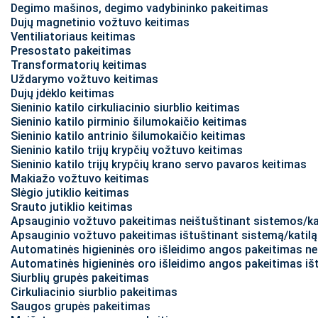
Degimo mašinos, degimo vadybininko pakeitimas
Dujų magnetinio vožtuvo keitimas
Ventiliatoriaus keitimas
Presostato pakeitimas
Transformatorių keitimas
Uždarymo vožtuvo keitimas
Dujų įdėklo keitimas
Sieninio katilo cirkuliacinio siurblio keitimas
Sieninio katilo pirminio šilumokaičio keitimas
Sieninio katilo antrinio šilumokaičio keitimas
Sieninio katilo trijų krypčių vožtuvo keitimas
Sieninio katilo trijų krypčių krano servo pavaros keitimas
Makiažo vožtuvo keitimas
Slėgio jutiklio keitimas
Srauto jutiklio keitimas
Apsauginio vožtuvo pakeitimas neištuštinant sistemos/ka
Apsauginio vožtuvo pakeitimas ištuštinant sistemą/katilą
Automatinės higieninės oro išleidimo angos pakeitimas ne
Automatinės higieninės oro išleidimo angos pakeitimas iš
Siurblių grupės pakeitimas
Cirkuliacinio siurblio pakeitimas
Saugos grupės pakeitimas