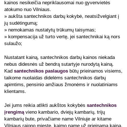
kainos nesikeičia nepriklausomai nuo gyvenvietės
atokumo nuo Vilniaus.
» aukšta santechnikos darbų kokybė, neatsižvelgiant į
jų sudėtingumą;
» nemokamas nustatytų trūkumų taisymas;
» kompensacija už turto vertę, jei santechnikai ką nors
sulaužo;
Nustatant kainą, santechnikos darbų kainos niekada
nebus didesnės už bendrą sutartyje nurodytą kainą.
Kad
santechnikos paslaugos
būtų prieinamos visiems,
taikome nuolaidas didelėms santechnikos darbų
apimtims, pensinio amžiaus žmonėms ir nuolatiniams
klientams.
Jei jums reikia atlikti aukštos kokybės
santechnikos
įrengimą
vieno kambario, dviejų kambarių, trijų
kambarių bute, privačiame name Vilniuje ar kitame
Vilniaus rajono mieste, kaimo name už prieinamą kainą,