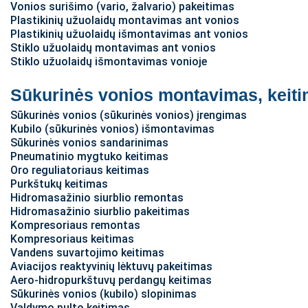
Vonios surišimo (vario, žalvario) pakeitimas
Plastikinių užuolaidų montavimas ant vonios
Plastikinių užuolaidų išmontavimas ant vonios
Stiklo užuolaidų montavimas ant vonios
Stiklo užuolaidų išmontavimas vonioje
Sūkurinės vonios montavimas, keit
Sūkurinės vonios (sūkurinės vonios) įrengimas
Kubilo (sūkurinės vonios) išmontavimas
Sūkurinės vonios sandarinimas
Pneumatinio mygtuko keitimas
Oro reguliatoriaus keitimas
Purkštukų keitimas
Hidromasažinio siurblio remontas
Hidromasažinio siurblio pakeitimas
Kompresoriaus remontas
Kompresoriaus keitimas
Vandens suvartojimo keitimas
Aviacijos reaktyvinių lėktuvų pakeitimas
Aero-hidropurkštuvų perdangų keitimas
Sūkurinės vonios (kubilo) slopinimas
Valdymo pulto keitimas